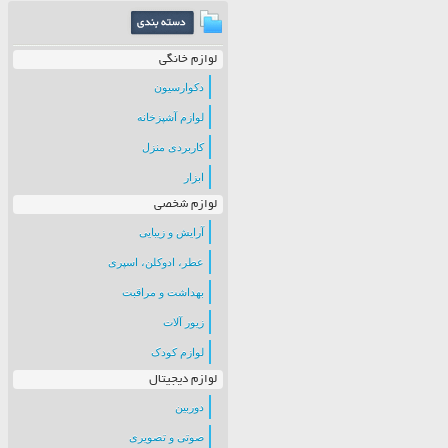
لوازم خانگی
دکوارسیون
لوازم آشپزخانه
کاربردی منزل
ابزار
لوازم شخصی
آرایش و زیبایی
عطر، ادوکلن، اسپری
بهداشت و مراقبت
زیور آلات
لوازم کودک
لوازم دیجیتال
دوربین
صوتی و تصویری