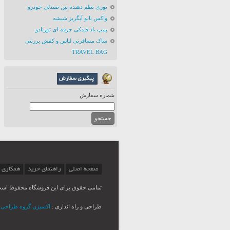
توری نظم دهنده بین صندلی خودرو
واکس نانو آبگریز شیشه
پمپ باد فندکی حرفه ای تورنادو
ساک مسافرتی لباس و کفش برزنتی
TRAVEL BAG
شماره سفارش
صفحه اصلی
راهنمای خرید
همکاری 
تمامی حقوق برای این فروشگاه محفوظ اس
طراحی و راه اندازی :
اکسیژن گروه طراحی Msina