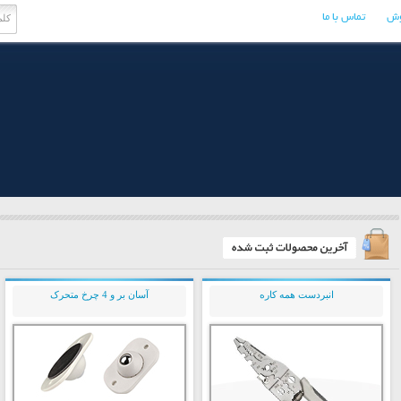
وش
تماس با ما
انبردست همه کاره
آسان بر و 4 چرخ متحرک