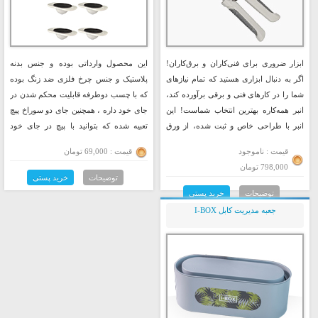
ابزار ضروری برای فنی‌کاران و برق‌کاران!
این محصول وارداتی بوده و جنس بدنه
اگر به دنبال ابزاری هستید که تمام نیازهای
پلاستیک و جنس چرخ فلزی ضد زنگ بوده
شما را در کارهای فنی و برقی برآورده کند،
که با چسب دوطرفه قابلیت محکم شدن در
انبر همه‌کاره بهترین انتخاب شماست! این
جای خود داره ، همچنین جای دو سوراخ پیچ
انبر با طراحی خاص و ثبت شده، از ورق
تعبیه شده که بتوانید با پیچ در جای خود
فولاد با آلیاژ مخصوص ساخته شده و به شما
محکم کنید
قیمت : ناموجود
قیمت : 69,000 تومان
قدرت و دقتی بی‌نظیر می‌بخشد.
798,000 تومان
توضیحات
خرید پستی
توضیحات
خرید پستی
جعبه مدیریت کابل I-BOX