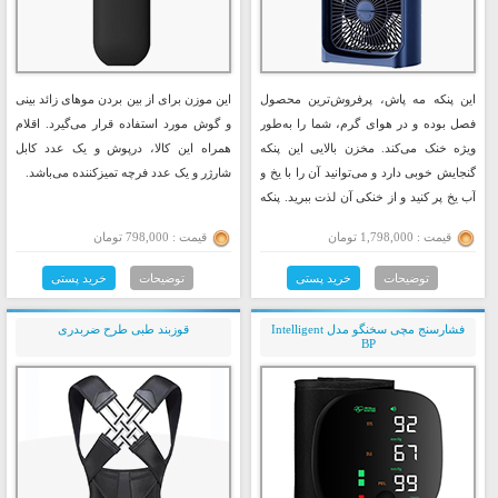
این پنکه مه پاش، پرفروش‌ترین محصول
این موزن برای از بین بردن موهای زائد بینی
فصل بوده و در هوای گرم، شما را به‌طور
و گوش مورد استفاده قرار می‌گیرد. اقلام
ویژه خنک می‌کند. مخزن بالایی این پنکه
همراه این کالا، درپوش و یک عدد کابل
گنجایش خوبی دارد و می‌توانید آن را با یخ و
شارژر و یک عدد فرچه تمیزکننده می‌باشد.
آب یخ پر کنید و از خنکی آن لذت ببرید. پنکه
مه پاش رومیزی مدل Air Cooler Fan،
قیمت : 1,798,000 تومان
قیمت : 798,000 تومان
بدون باتری و با اتصال مستقیم به برق از
طریق آداپتور و کابل USB Type-C کار
توضیحات
خرید پستی
توضیحات
خرید پستی
می‌کند. این پنکه دارای پنج نازل مه پاش
قوی با قابلیت تنظیم تعداد مه پاش‌ها است.
فشارسنج مچی سخنگو مدل Intelligent
قوزبند طبی طرح ضربدری
BP