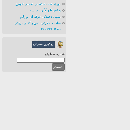
توری نظم دهنده بین صندلی خودرو
واکس نانو آبگریز شیشه
پمپ باد فندکی حرفه ای تورنادو
ساک مسافرتی لباس و کفش برزنتی
TRAVEL BAG
شماره سفارش