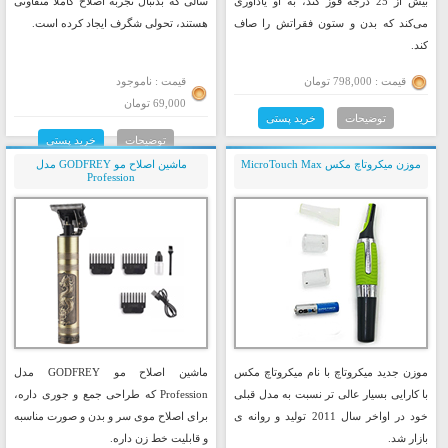
بیش از 25 درجه قوز کند، به او یادآوری
سالی که بدنبال تجربه اصلاح کاملا متفاوتی
می‌کند که بدن و ستون فقراتش را صاف
هستند، تحولی شگرف ایجاد کرده است.
کند.
قیمت : 798,000 تومان
قیمت : ناموجود
69,000 تومان
توضیحات
خرید پستی
توضیحات
خرید پستی
موزن میکروتاچ مکس MicroTouch Max
ماشین اصلاح مو GODFREY مدل
Profession
موزن جدید میکروتاچ با نام میکروتاچ مکس
ماشین اصلاح مو GODFREY مدل
با کارایی بسیار عالی تر نسبت به مدل قبلی
Profession که طراحی جمع و جوری داره،
خود در اواخر سال 2011 تولید و روانه ی
برای اصلاح موی سر و بدن و صورت مناسبه
بازار شد.
و قابلیت خط زن داره.