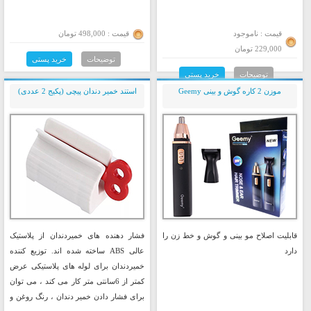
قیمت : ناموجود
قیمت : 498,000 تومان
229,000 تومان
توضیحات
خرید پستی
توضیحات
خرید پستی
موزن 2 کاره گوش و بینی Geemy
استند خمیر دندان پیچی (پکیج 2 عددی)
قابلیت اصلاح مو بینی و گوش و خط زن را
فشار دهنده های خمیردندان از پلاستیک
دارد
عالی ABS ساخته شده اند. توزیع کننده
خمیردندان برای لوله های پلاستیکی عرض
کمتر از 6سانتی متر کار می کند ، می توان
برای فشار دادن خمیر دندان ، رنگ روغن و