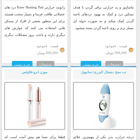
ماساژور و پد حرارتی برقی گردن با هدف
زانوبند حرارتی Knee Heating Pad درد های
تسکین درد و کمک به بهبود دردهای ناحیه
عضلانی طاقت فرسا و بسیار سخت هستند
گردن کمک میکند و به صورت حوله ای
برای این منظور بعضی از افراد از مسکن
بسیار نرم بر روی ناحیه گردن بسته میشود.
هایی استفاده می کنند که عوارض های
دیگری دارند و باعث بروز مشکلات دیگری
می شوند ...
قیمت : ناموجود
قیمت : ناموجود
998,000 تومان
898,000 تومان
توضیحات
خرید پستی
توضیحات
خرید پستی
تب سنج دیجیتال (لیزری) سانوول
موزن ابرو فلاولس
درجه حرارت بدن یکی از مهمترین علائم
قطعا برای شما هم پیش آمده است که