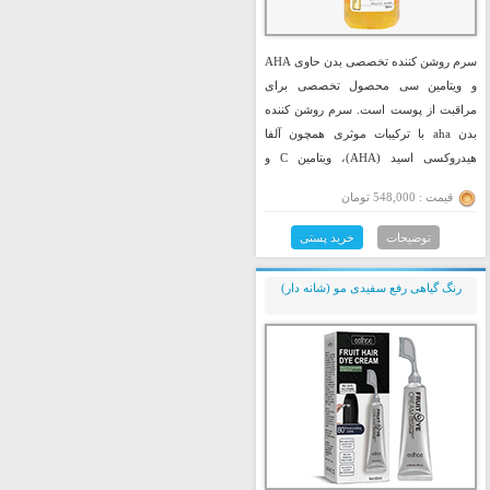
سرم روشن کننده تخصصی بدن حاوی AHA
و ویتامین سی محصول تخصصی برای
مراقبت از پوست است. سرم روشن کننده
بدن aha با ترکیبات موثری همچون آلفا
هیدروکسی اسید (AHA)، ویتامین C و
ویتامین E طراحی شده است که به
قیمت : 548,000 تومان
لایه‌برداری پوست، روشن‌کنندگی و کاهش
تیرگی‌ موضعی کمک می‌کند. سرم روشن
توضیحات
خرید پستی
کننده aha علاوه بر حذف سلول‌های مرده و
جای آکنه، باعث رفع خشکی و افزایش
رنگ گیاهی رفع سفیدی مو (شانه دار)
لطافت پوست می‌شود. استفاده از این
محصول به‌ویژه برای رفع تیرگی در نواحی
حساس بدن مانند کشاله ران، زانو و آرنج
توصیه می‌شود.