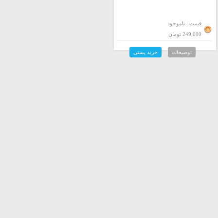
قیمت : ناموجود
249,000 تومان
توضیحات
خرید پستی