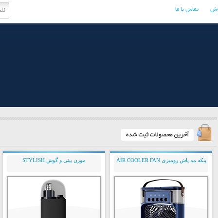
وش
تماس با ما
پنکه مه پاش رومیزی AIR COOLER FAN
موزن بینی و گوش STYLISH