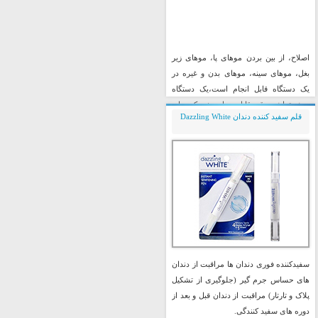
اصلاح، از بین بردن موهای پا، موهای زیر
بغل، موهای سینه، موهای بدن و غیره در
یک دستگاه قابل انجام است،یک دستگاه
ریش تراش برقی قابل حمل مینی
که
برای
قلم سفید کننده دندان Dazzling White
مراقبت از خانم ها و آقایان در مورد نیاز
است.
قیمت : ناموجود
498,000 تومان
توضیحات
خرید پستی
سفیدکننده فوری دندان ها مراقبت از دندان
های حساس جرم گیر (جلوگیری از تشکیل
پلاک و تارتار) مراقبت از دندان قبل و بعد از
دوره های سفید کنندگی.