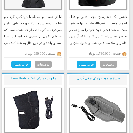
داشتن یک فشارسنج مچی دقیق و قابل
آیا از خمیدن و مقابله با درد کمر، گردن و
اعتماد مانند Intelligent BP، نه تنها به شما
شانه خسته شده اید؟ قوزبند طبی طرح
کمک می‌کند فشار خون خود را به راحتی و
ضربدری به گونه ای طراحی شده است که
به صورت روزانه کنترل کنید، بلکه آرامش
به طور کامل بر ستون فقرات کمر شما
خاطر و سلامت قلب شما و خانواده‌تان را
منطبق باشد و در عین حال به شما کمک می
تضمین می‌کند.
کند تا وضعیت مناسبی داشته باشید...
قیمت : 1,798,000 تومان
قیمت : 698,000 تومان
توضیحات
خرید پستی
توضیحات
خرید پستی
ماساژور و پد حرارتی برقی گردن
زانوبند حرارتی Knee Heating Pad