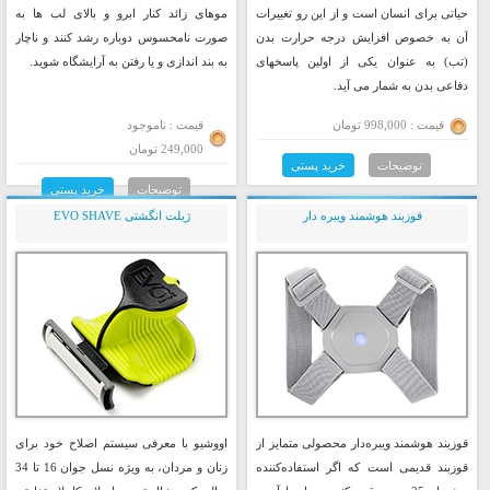
حیاتی برای انسان است و از این رو تغییرات
موهای زائد کنار ابرو و بالای لب ها به
آن به خصوص افزایش درجه حرارت بدن
صورت نامحسوس دوباره رشد کنند و ناچار
(تب) به عنوان یکی از اولین پاسخهای
به بند اندازی و یا رفتن به آرایشگاه شوید.
دفاعی بدن به شمار می آید.
قیمت : 998,000 تومان
قیمت : ناموجود
249,000 تومان
توضیحات
خرید پستی
توضیحات
خرید پستی
قوزبند هوشمند ویبره دار
ژیلت انگشتی EVO SHAVE
قوزبند هوشمند ویبره‌دار محصولی متمایز از
اووشیو با معرفی سیستم اصلاح خود برای
قوزبند قدیمی است که اگر استفاده‌کننده
زنان و مردان، به ویژه نسل جوان 16 تا 34