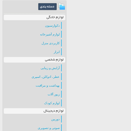
لوازم خانگی
دکوارسیون
لوازم آشپزخانه
کاربردی منزل
ابزار
لوازم شخصی
آرایش و زیبایی
عطر، ادوکلن، اسپری
بهداشت و مراقبت
زیور آلات
لوازم کودک
لوازم دیجیتال
دوربین
صوتی و تصویری