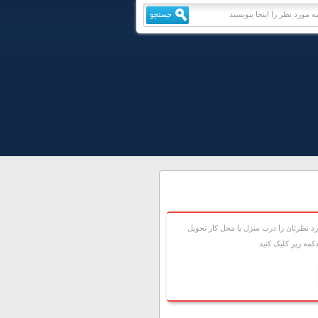
 نظرتان را درب منزل يا محل کار تحويل
مه زير کليک کنيد