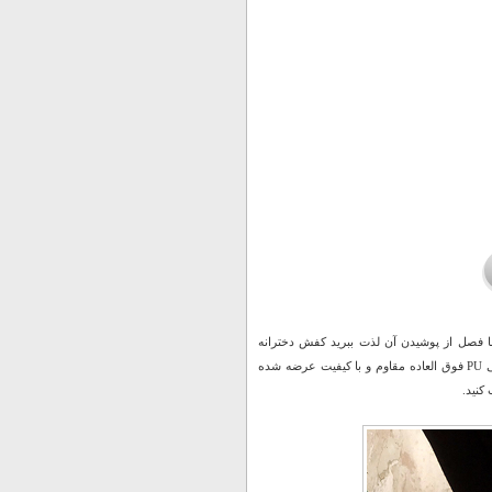
 فصل از پوشیدن آن لذت ببرید کفش دخترانه
ساقدار Reebok مدل Green را به شما پیشنهاد می نماییم. این کفش با جنس رویه میلانوس و کفی PU فوق العاده مقاوم و با کیفیت عرضه شده