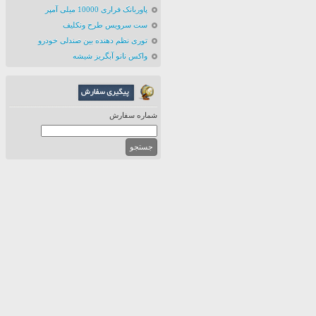
پاوربانک فراری 10000 میلی آمپر
ست سرویس طرح ونکلیف
توری نظم دهنده بین صندلی خودرو
واکس نانو آبگریز شیشه
شماره سفارش