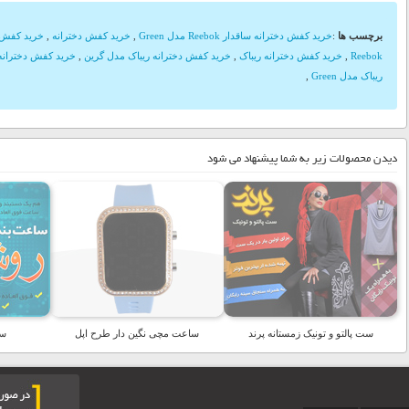
برچسب ها
:
خرید کفش دخترانه ساقدار Reebok مدل Green
,
خرید کفش دخترانه
,
خرید کفش د
Reebok
,
خرید کفش دخترانه ریباک
,
خرید کفش دخترانه ریباک مدل گرین
,
خرید کفش دخترانه
ریباک مدل Green
,
دیدن محصولات زیر به شما پیشنهاد می شود
ست پالتو و تونیک زمستانه پرند
ساعت مچی نگین دار طرح اپل
سا