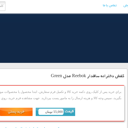
وش
تماس با ما
کفش دخترانه ساقدار Reebok مدل Green
براي خريد پس از کليک روي دکمه خريد کالا و تکميل فرم سفارش، ابتدا محصول يا محصولات مورد
بگيريد، سپس وجه کالا و هزينه ارسال را به مامور پست بپردازيد. جهت مشاهده فرم خريد، روي دک
55,000 تومان