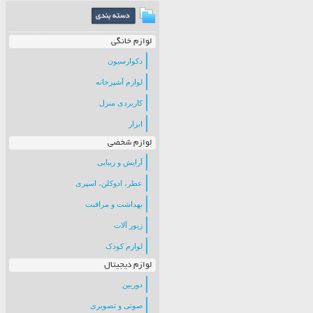
لوازم خانگی
دکوارسیون
لوازم آشپزخانه
کاربردی منزل
ابزار
لوازم شخصی
آرایش و زیبایی
عطر، ادوکلن، اسپری
بهداشت و مراقبت
زیور آلات
لوازم کودک
لوازم دیجیتال
دوربین
صوتی و تصویری