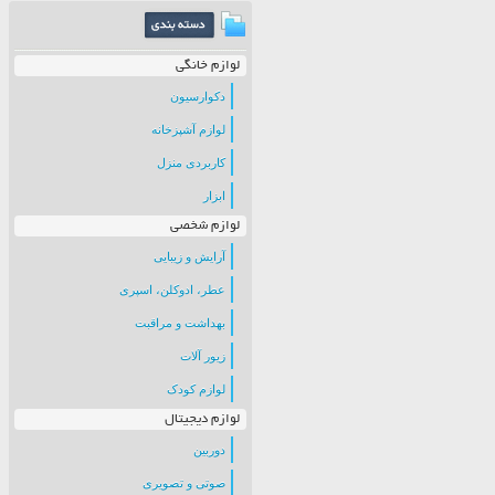
لوازم خانگی
دکوارسیون
لوازم آشپزخانه
کاربردی منزل
ابزار
لوازم شخصی
آرایش و زیبایی
عطر، ادوکلن، اسپری
بهداشت و مراقبت
زیور آلات
لوازم کودک
لوازم دیجیتال
دوربین
صوتی و تصویری