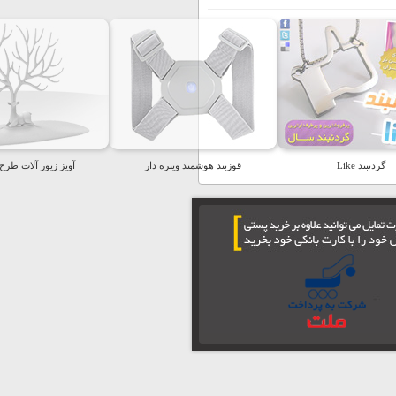
گردنبند Like
قوزبند هوشمند ویبره دار
آویز زیور آلات طرح