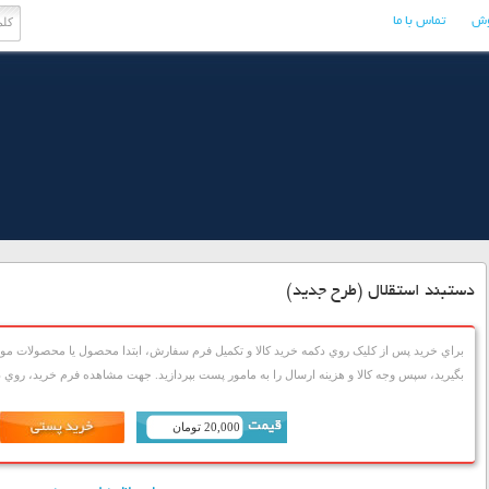
وش
تماس با ما
دستبند استقلال (طرح جدید)
براي خريد پس از کليک روي دکمه خريد کالا و تکميل فرم سفارش، ابتدا محصول يا محصولات مورد
بگيريد، سپس وجه کالا و هزينه ارسال را به مامور پست بپردازيد. جهت مشاهده فرم خريد، روي دک
20,000 تومان