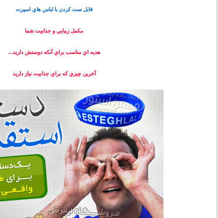
قابل ست كردن با لباس هاي اسپرت
مكمل زيبايي و جذابيت شما
هديه اي مناسب براي آنكه دوستش داريد...
آخرين چيزي كه براي جذابيت نياز داريد