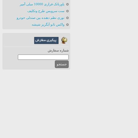
پاوربانک فراری 10000 میلی آمپر
ست سرویس طرح ونکلیف
توری نظم دهنده بین صندلی خودرو
واکس نانو آبگریز شیشه
شماره سفارش