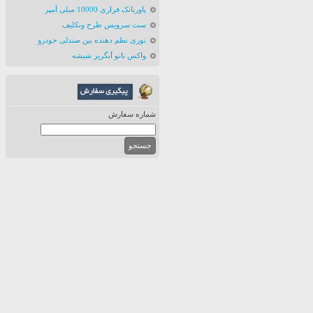
پاوربانک فراری 10000 میلی آمپر
ست سرویس طرح ونکلیف
توری نظم دهنده بین صندلی خودرو
واکس نانو آبگریز شیشه
شماره سفارش