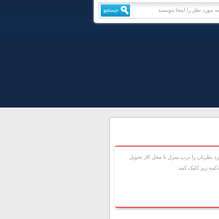
 نظرتان را درب منزل يا محل کار تحويل
مه زير کليک کنيد