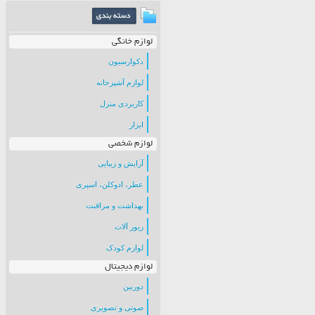
لوازم خانگی
دکوارسیون
لوازم آشپزخانه
کاربردی منزل
ابزار
لوازم شخصی
آرایش و زیبایی
عطر، ادوکلن، اسپری
بهداشت و مراقبت
زیور آلات
لوازم کودک
لوازم دیجیتال
دوربین
صوتی و تصویری