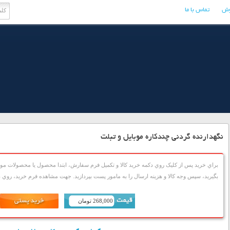
وش
تماس با ما
نگهدارنده گردنی چندکاره موبایل و تبلت
براي خريد پس از کليک روي دکمه خريد کالا و تکميل فرم سفارش، ابتدا محصول يا محصولات مورد
بگيريد، سپس وجه کالا و هزينه ارسال را به مامور پست بپردازيد. جهت مشاهده فرم خريد، روي دک
268,000 تومان