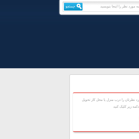
 نظرتان را درب منزل يا محل کار تحويل
مه زير کليک کنيد