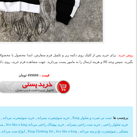
روش خرید:
برای خرید پس از کلیک روی دکمه زیر و تکمیل فرم سفارش، ابتدا محصول یا محصولات
بگیرید، سپس وجه کالا و هزینه ارسال را به مامور پست بپردازید. جهت مشاهده فرم خرید، روی دکمه
قیمت :
499000 تومان
برچسب ها
:
ست تی شرت و شلوار King
,
خرید سوئیشرت پسرانه
,
خرید سوئیشرت مردانه
,
خرید شلوار راحتی
,
خرید ست راحتی پسرانه
,
خرید پوشاک راحتی مردانه live like a king
,
مشکی
,
سوئیشرت نخ و پنبه مردانه
,
live like a king
,
King Clothing Set
,
انواع ست مردانه
,