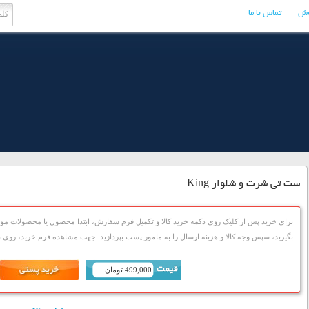
وش
تماس با ما
ست تی شرت و شلوار King
براي خريد پس از کليک روي دکمه خريد کالا و تکميل فرم سفارش، ابتدا محصول يا محصولات مورد
بگيريد، سپس وجه کالا و هزينه ارسال را به مامور پست بپردازيد. جهت مشاهده فرم خريد، روي دک
499,000 تومان