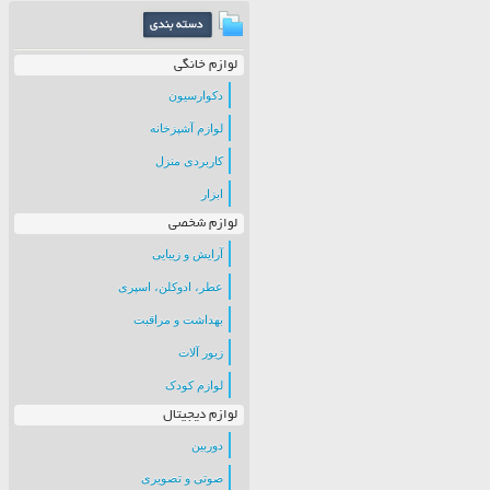
لوازم خانگی
دکوارسیون
لوازم آشپزخانه
کاربردی منزل
ابزار
لوازم شخصی
آرایش و زیبایی
عطر، ادوکلن، اسپری
بهداشت و مراقبت
زیور آلات
لوازم کودک
لوازم دیجیتال
دوربین
صوتی و تصویری