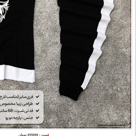
قیمت :
499000 تومان