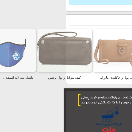
پول و جاکلیدی مازراتی
کیف موبایل و پول پرشین
ماسک سه لایه استقلال - پکیج 2