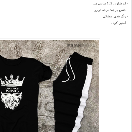
- قد شلوار: 102 سانتی متر
- جنس پارچه: پارچه دو رو
- رنگ بندی: مشکی
- آستین کوتاه