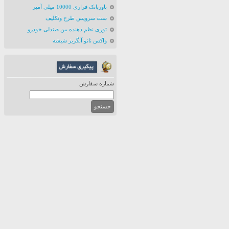
پاوربانک فراری 10000 میلی آمپر
ست سرویس طرح ونکلیف
توری نظم دهنده بین صندلی خودرو
واکس نانو آبگریز شیشه
شماره سفارش