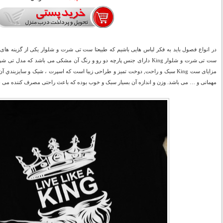
در انواع فصول باید به فکر لباس هایی باشیم که طبیعتا ست تی شرت و شلوار یکی از گزینه های پ
ست تی شرت و شلوار King دارای جنس پارچه دو رو و رنگ آن مشکی می باشد که م
مزايای ست King سبک و راحت, دوخت تميز و طراحی زیبا است که اسپرت ، شیک و سايزبن
مهمانی و … می باشد. وزن و اندازه آن بسیار سبک و خوب بوده که باعث راحتی مصرف کننده می ب