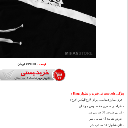
قیمت :
499000 تومان
ویژگی های ست تی شرت و شلوار King :
- فری سایز (مناسب برای لارج/ایکس لارج)
- طراحـی مـدرن مخصـوص جوانـان
- قد تی شرت: 68 سانتی متر
- عرض شانه: 43 سانتی متر
- فاق شلوار: 34 سانتی متر