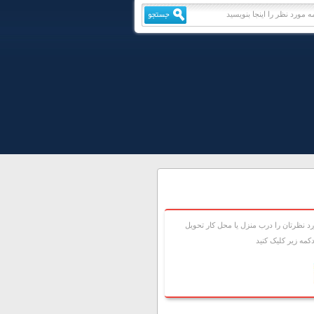
 نظرتان را درب منزل يا محل کار تحويل
مه زير کليک کنيد