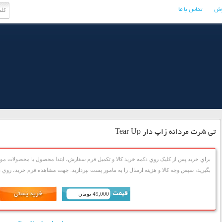
وش
تماس با ما
تی شرت مردانه زاپ دار Tear Up
براي خريد پس از کليک روي دکمه خريد کالا و تکميل فرم سفارش، ابتدا محصول يا محصولات مورد
بگيريد، سپس وجه کالا و هزينه ارسال را به مامور پست بپردازيد. جهت مشاهده فرم خريد، روي دک
49,000 تومان