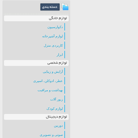
لوازم خانگی
دکوارسیون
لوازم آشپزخانه
کاربردی منزل
ابزار
لوازم شخصی
آرایش و زیبایی
عطر، ادوکلن، اسپری
بهداشت و مراقبت
زیور آلات
لوازم کودک
لوازم دیجیتال
دوربین
صوتی و تصویری