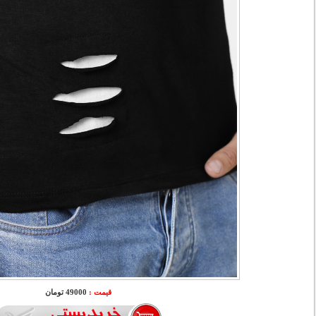
قیمت :
49000 تومان