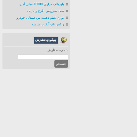
پاوربانک فراری 10000 میلی آمپر
ست سرویس طرح ونکلیف
توری نظم دهنده بین صندلی خودرو
واکس نانو آبگریز شیشه
شماره سفارش