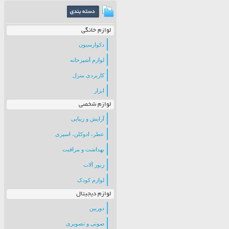
لوازم خانگی
دکوارسیون
لوازم آشپزخانه
کاربردی منزل
ابزار
لوازم شخصی
آرایش و زیبایی
عطر، ادوکلن، اسپری
بهداشت و مراقبت
زیور آلات
لوازم کودک
لوازم دیجیتال
دوربین
صوتی و تصویری