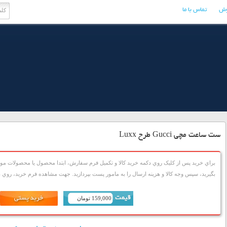
وش
تماس با ما
ست ساعت مچی Gucci طرح Luxx
براي خريد پس از کليک روي دکمه خريد کالا و تکميل فرم سفارش، ابتدا محصول يا محصولات مورد
بگيريد، سپس وجه کالا و هزينه ارسال را به مامور پست بپردازيد. جهت مشاهده فرم خريد، روي دک
159,000 تومان