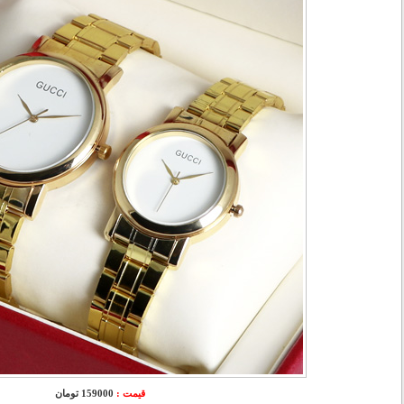
قیمت :
159000 تومان