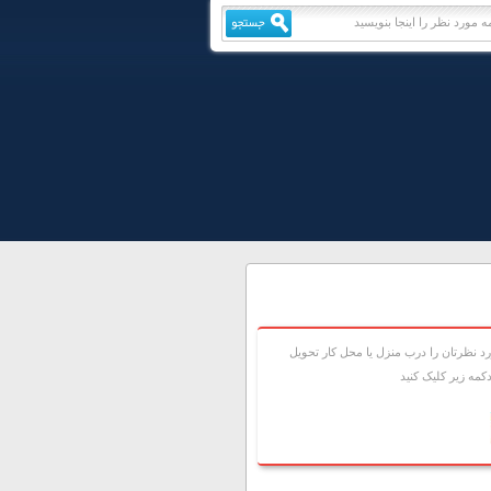
 نظرتان را درب منزل يا محل کار تحويل
مه زير کليک کنيد