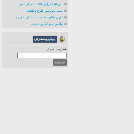
پاوربانک فراری 10000 میلی آمپر
ست سرویس طرح ونکلیف
توری نظم دهنده بین صندلی خودرو
واکس نانو آبگریز شیشه
شماره سفارش