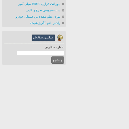
پاوربانک فراری 10000 میلی آمپر
ست سرویس طرح ونکلیف
توری نظم دهنده بین صندلی خودرو
واکس نانو آبگریز شیشه
شماره سفارش