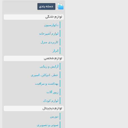
لوازم خانگی
دکوارسیون
لوازم آشپزخانه
کاربردی منزل
ابزار
لوازم شخصی
آرایش و زیبایی
عطر، ادوکلن، اسپری
بهداشت و مراقبت
زیور آلات
لوازم کودک
لوازم دیجیتال
دوربین
صوتی و تصویری