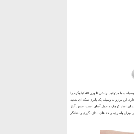
ترازو دیجیتال دستی وسیله ای کاربردی در هر خانه و همراه همیشگی در مسفارت می باشد، با این وسیله شما میتوانید براحتی تا وزن 40 کیلوگرم را
ی دارد. این ترازو به وسیله یک باتری سکه ای تغذیه
دارای ابعاد کوچک و حمل آسان است. جنس آلیاژ
ر میزان باطری، واحد های اندازه گیری و نشانگر