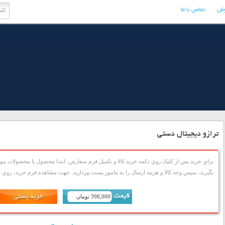
وش
تماس با ما
ترازو دیجیتال دستی
براي خريد پس از کليک روي دکمه خريد کالا و تکميل فرم سفارش، ابتدا محصول يا محصولات مورد
بگيريد، سپس وجه کالا و هزينه ارسال را به مامور پست بپردازيد. جهت مشاهده فرم خريد، روي دک
398,000 تومان