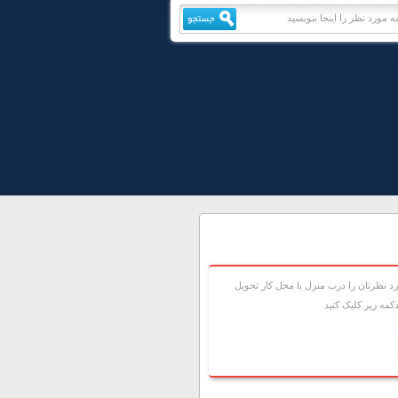
 نظرتان را درب منزل يا محل کار تحويل
مه زير کليک کنيد