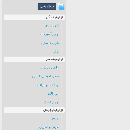
لوازم خانگی
دکوارسیون
لوازم آشپزخانه
کاربردی منزل
ابزار
لوازم شخصی
آرایش و زیبایی
عطر، ادوکلن، اسپری
بهداشت و مراقبت
زیور آلات
لوازم کودک
لوازم دیجیتال
دوربین
صوتی و تصویری