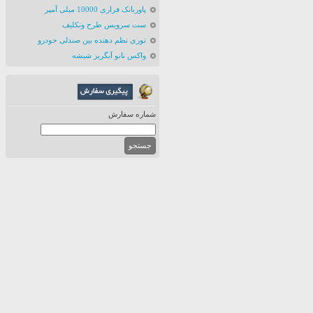
پاوربانک فراری 10000 میلی آمپر
ست سرویس طرح ونکلیف
توری نظم دهنده بین صندلی خودرو
واکس نانو آبگریز شیشه
شماره سفارش