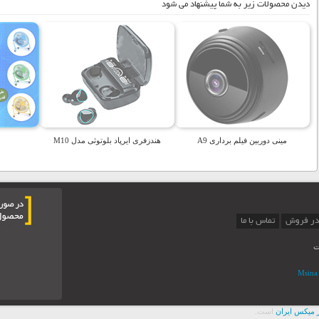
دیدن محصولات زیر به شما پیشنهاد می شود
مینی دوربین فیلم برداری A9
هندزفری ایرپاد بلوتوثی مدل M10
در فروش
تماس با ما
ت
 ميکس ايران
است.