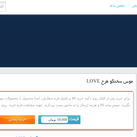
وش
تماس با ما
موس سخنگو طرح LOVE
براي خريد پس از کليک روي دکمه خريد کالا و تکميل فرم سفارش، ابتدا محصول يا محصولات مورد
بگيريد، سپس وجه کالا و هزينه ارسال را به مامور پست بپردازيد. جهت مشاهده فرم خريد، روي دک
59,000 تومان