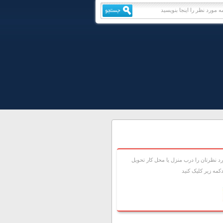
 نظرتان را درب منزل يا محل کار تحويل
مه زير کليک کنيد