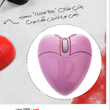
قیمت :
59000 تومان