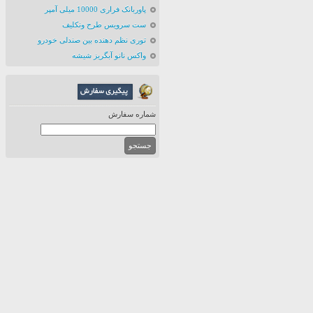
پاوربانک فراری 10000 میلی آمپر
ست سرویس طرح ونکلیف
توری نظم دهنده بین صندلی خودرو
واکس نانو آبگریز شیشه
شماره سفارش