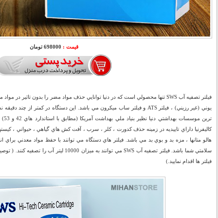
قیمت :
698000 تومان
فیلتر تصفيه آب SWS تنها محصولي است كه در دنيا توانايي حذف مواد مضر را بدون تاثير در مو
يوني (غير رزيني) ، فيلتر ATS و فيلتر ساب ميكرون مي باشد. اين دستگاه در كمتر از 
ترين 
كاليفرنيا داراي تاييديه در زمينه حذف كدورت ، كلر ، سرب ، آفت كش هاي گياهي ، حيواني ، كيسته
هالو متانها ، مزه بد و بوي بد مي باشد. فيلتر هاي دستگاه مي توانند با حفظ مواد معدني براي ا
فيلتر ها اقدام نماييد.)