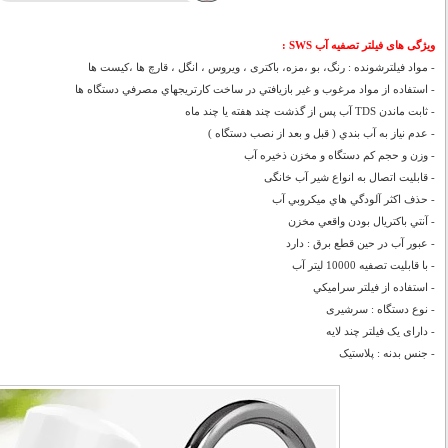
ویژگی های فیلتر تصفيه آب SWS :
- مواد فیلترشونده : رنگ، بو ،مزه، باکتری ، ویروس ، انگل ، قارچ ها ،کیست ها
- استفاده از مواد مرغوب و غير بازيافتي در ساخت كارتريجهاي مصرفي دستگاه ها
- ثابت ماندن TDS آب پس از گذشت چند هفته يا چند ماه
- عدم نياز به آب بندي ( قبل و بعد از نصب دستگاه )
- وزن و حجم كم دستگاه و مخزن ذخيره آب
- قابلیت اتصال به انواع شیر آب خانگی
- حذف اكثر آلودگي هاي ميكروبي آب
- آنتي باكتريال بودن واقعي مخزن
- عبور آب در حین قطع برق : دارد
- با قابلیت تصفیه 10000 لیتر آب
- استفاده از فيلتر سراميكي
- نوع دستگاه : سرشیری
- دارای یک فیلتر چند لایه
- جنس بدنه : پلاستیک