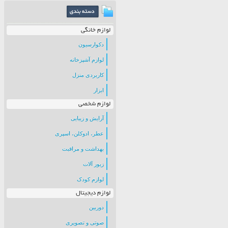
لوازم خانگی
دکوارسیون
لوازم آشپزخانه
کاربردی منزل
ابزار
لوازم شخصی
آرایش و زیبایی
عطر، ادوکلن، اسپری
بهداشت و مراقبت
زیور آلات
لوازم کودک
لوازم دیجیتال
دوربین
صوتی و تصویری