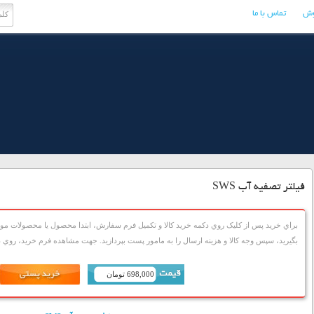
وش
تماس با ما
فیلتر تصفيه آب SWS
براي خريد پس از کليک روي دکمه خريد کالا و تکميل فرم سفارش، ابتدا محصول يا محصولات مورد
بگيريد، سپس وجه کالا و هزينه ارسال را به مامور پست بپردازيد. جهت مشاهده فرم خريد، روي دک
698,000 تومان