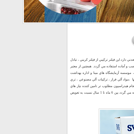
اد معدني دارد.اين فیلتر تركيبي از فيلتر كربني ، تبادل
چند دقيقه نصب و آماده استفاده مي گردد. همچنين از معتبر
موسسات بهداشتي دنيا نظير بنياد ملي بهداشت آمريكا (مطابق با استاندارد هاي 42 و 53) ، موسسه آزمايشگاه هاي مبنا و اداره بهداشت
ا ،مواد آلي فرار ، تركيبات آلي مصنوعي ، تري
نجام هيدراسيون مطلوب تر تامين كننده نياز هاي
سلامتي شما باشد. فیلتر تصفيه آب SWS مي توانند به ميزان 10000 ليتر آب را تصفيه كنند. ( توصيه مي گردد بين 6 ماه تا 1 سال نسبت به تعويض