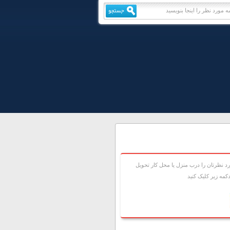
 نظرتان را درب منزل يا محل کار تحويل
مه زير کليک کنيد