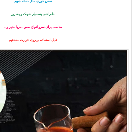
سس خوری مدل دسته چوبی
طـراحـی بســـیار شـیـک و بـه روز
مناسب برای سرو انواع سس ،مربا ،شیر و...
قابل استفاده بر روی حرارت مستقیم