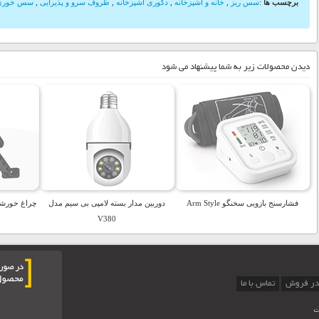
برچسب ها
:
سس ریز
,
خانه و آشپزخانه
,
دکوری آشپزخانه
,
ظروف سرو و پذیرایی
,
سس خور
دیدن محصولات زیر به شما پیشنهاد می شود
فشارسنج بازویی سخنگو Arm Style
دوربین مدار بسته لامپی بی سیم مدل
V380
در فروش
تماس با ما
ت