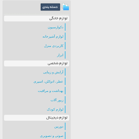
لوازم خانگی
دکوارسیون
لوازم آشپزخانه
کاربردی منزل
ابزار
لوازم شخصی
آرایش و زیبایی
عطر، ادوکلن، اسپری
بهداشت و مراقبت
زیور آلات
لوازم کودک
لوازم دیجیتال
دوربین
صوتی و تصویری