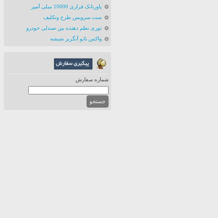
پاوربانک فراری 10000 میلی آمپر
ست سرویس طرح ونکلیف
توری نظم دهنده بین صندلی خودرو
واکس نانو آبگریز شیشه
شماره سفارش