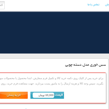
وش
تماس با ما
سس خوری مدل دسته چوبی
براي خريد پس از کليک روي دکمه خريد کالا و تکميل فرم سفارش، ابتدا محصول يا محصولات مورد
بگيريد، سپس وجه کالا و هزينه ارسال را به مامور پست بپردازيد. جهت مشاهده فرم خريد، روي دک
69,000 تومان