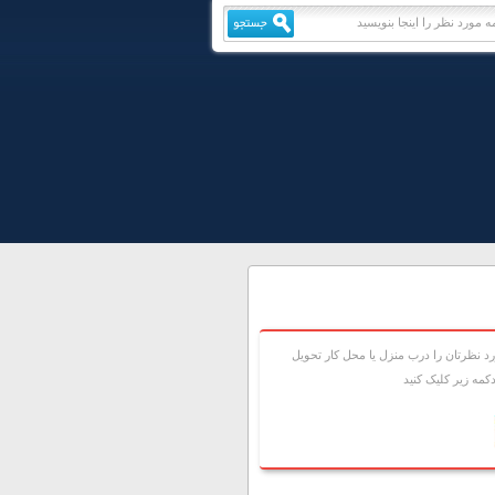
 نظرتان را درب منزل يا محل کار تحويل
مه زير کليک کنيد