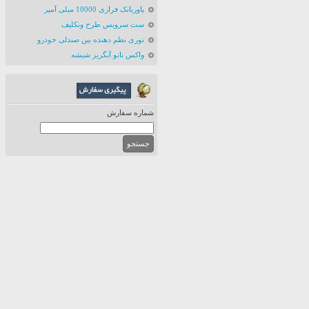
پاوربانک فراری 10000 میلی آمپر
ست سرویس طرح ونکلیف
توری نظم دهنده بین صندلی خودرو
واکس نانو آبگریز شیشه
شماره سفارش