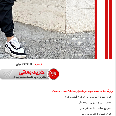
قیمت :
369000 تومان
ویژگی های ست هودی و شلوار Adidas مدل Arena:
- فری سایز (مناسب برای لارج/ایکس لارج)
- جنس : پارچه دو رو درجه یک
- عرض شانه : 47 سانتی متر
- فاق شلوار : 25 سانتی متر