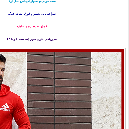
ست هودی و شلوار آدیداس مدل ارنا
طراحـی بی نظـیر و فوق الـعاده شیک
فوق العاده نرم و لطیف
سایزبندی: فری سایز (مناسب L و XL)