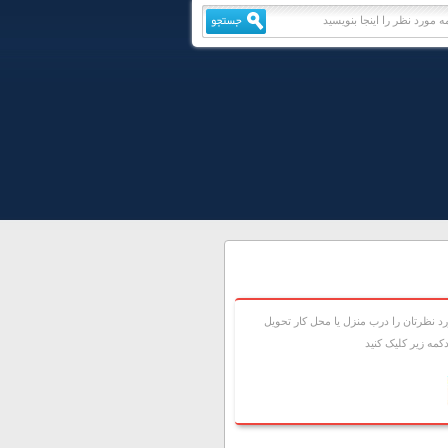
 نظرتان را درب منزل يا محل کار تحويل
مه زير کليک کنيد