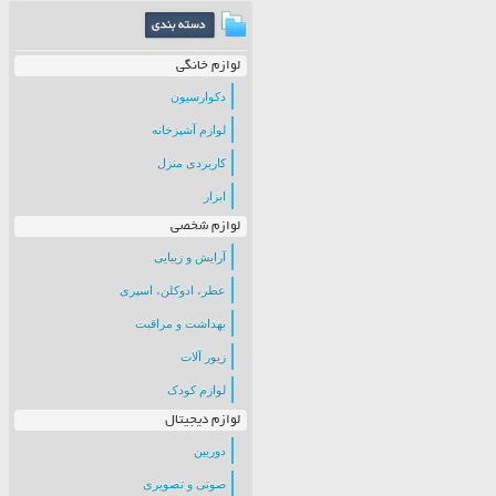
لوازم خانگی
دکوارسیون
لوازم آشپزخانه
کاربردی منزل
ابزار
لوازم شخصی
آرایش و زیبایی
عطر، ادوکلن، اسپری
بهداشت و مراقبت
زیور آلات
لوازم کودک
لوازم دیجیتال
دوربین
صوتی و تصویری