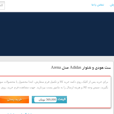
وش
تماس با ما
ست هودی و شلوار Adidas مدل Arena
براي خريد پس از کليک روي دکمه خريد کالا و تکميل فرم سفارش، ابتدا محصول يا محصولات مورد
بگيريد، سپس وجه کالا و هزينه ارسال را به مامور پست بپردازيد. جهت مشاهده فرم خريد، روي دک
369,000 تومان