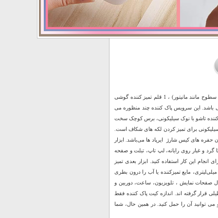
این کیت تمیزکننده 7 کاره شامل 1 برس بزرگ با تراکم بالا، 1 عدد پد تمیز کننده فیبری (مخصوص سطوح مانند مانیتور) ، 1 قلم تمیز کننده گوشی
ا چگالی بالا)، 1 عدد کلیدکش کیبورد و 1 بطری اسپری می باشد. این سرویس پاک کننده چند منظوره می
تمیزکننده تاشو با نوک سیلیکونی، برس کوچک سخت
ک سیلیکونی برای تمیز کردن لکه های شکاف است.
 حفره های کیس شارژ ایرپاد ها می‌باشد. ابزار
گرد و غبار روی رایانه، لپ تاپ، تبلت و صفحه
انجام این کار استفاده کنید. ابزار بعدی تمیز
ننده مانیتور، صفحه نمایش، دوربین، ساعت و تلویزیون میباشد: در کنار یک بطری خالی اسپری 5 میلی‌لیتری، مایع تمیزکننده یا آب را درون بطری
ثال صفحات نمایش ، تلویزیون، ساعت، دوربین و
ر یک جعبه مستطیلی قرار گرفته اند. اندازه کیت پاک کننده فقط
زه کافی کوچک است و می توانید آن را حمل کنید. در همین حال، شما