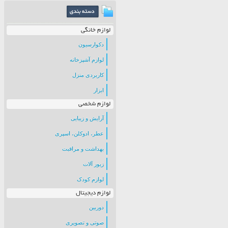
لوازم خانگی
دکوارسیون
لوازم آشپزخانه
کاربردی منزل
ابزار
لوازم شخصی
آرایش و زیبایی
عطر، ادوکلن، اسپری
بهداشت و مراقبت
زیور آلات
لوازم کودک
لوازم دیجیتال
دوربین
صوتی و تصویری