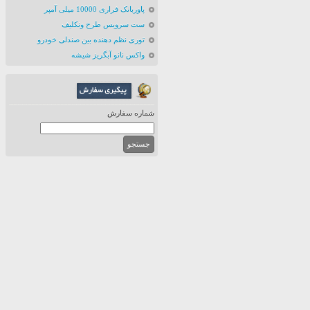
پاوربانک فراری 10000 میلی آمپر
ست سرویس طرح ونکلیف
توری نظم دهنده بین صندلی خودرو
واکس نانو آبگریز شیشه
شماره سفارش