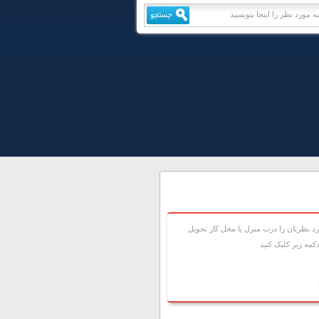
 نظرتان را درب منزل يا محل کار تحويل
مه زير کليک کنيد