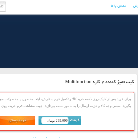
وش
تماس با ما
کیت تمیز کننده 7 کاره Multifunction
براي خريد پس از کليک روي دکمه خريد کالا و تکميل فرم سفارش، ابتدا محصول يا محصولات مورد
بگيريد، سپس وجه کالا و هزينه ارسال را به مامور پست بپردازيد. جهت مشاهده فرم خريد، روي دک
239,000 تومان