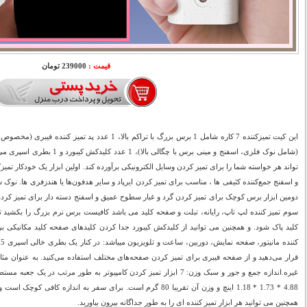
قیمت :
239000 تومان
(شامل نوک فلزی، اسفنج و مینی برس ب
تواند هر خواسته شما را برای تمیز کردن وسایل الکترونیکی برآورده کند. اولین ابزار یک خودکار 
و اسفنج جمع‌کننده کثیفی ها ، مناسب برای تمیز کردن ایرپاد و سایر هدفون‌ها یا هندزفری ها. نو
دومین ابزار برس کوچک برای تمیز کردن گرد و غبار سطوح عمیق و اسفنج دسته دار برای تمیز کردن
سوم
تمیز کننده لپ تاپ، رایانه، تبلت و صفحه کلید می باشد کافیست
برس نرم بزرگ را بکشید تا 
کلید پاک شود. و همچنین می توانید از کلیدکش کیبورد جدا کردن کلیدهای صفحه کلید مکانیکی برای 
ک
قرار می‌دهید و از صفحه فیبری برای تمیز کردن صفحه‌های مختلف استفاده می‌کنید. به عنوان م
غیره.اندازه جمع و جور و سبک وزن: 7 ابزار تمیز کردن کامپیوتر به طور مرتب د
4.88 * 1.73 * 1.18 اینچ و وزن آن تقریبا 80 گرم است. برای سفر به اندا
همچنین می توانید هر ابزار تمیز کننده ای را به طور جداگانه بیرون بیاورید.