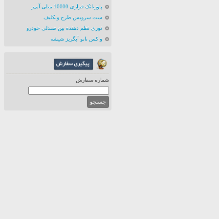
پاوربانک فراری 10000 میلی آمپر
ست سرویس طرح ونکلیف
توری نظم دهنده بین صندلی خودرو
واکس نانو آبگریز شیشه
شماره سفارش