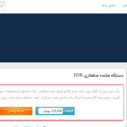
وش
تماس با ما
دستگاه مکنده صافکاری PDR
براي خريد پس از کليک روي دکمه خريد کالا و تکميل فرم سفارش، ابتدا محصول يا محصولات مورد
بگيريد، سپس وجه کالا و هزينه ارسال را به مامور پست بپردازيد. جهت مشاهده فرم خريد، روي دک
328,000 تومان