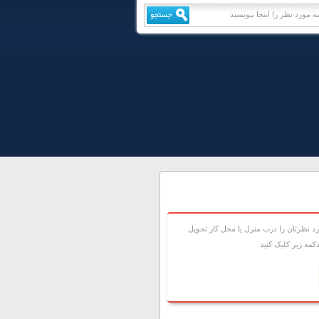
 نظرتان را درب منزل يا محل کار تحويل
مه زير کليک کنيد