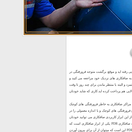
جایی رفته اید و موقع برگشت متوجه فرورفتگی در
به صافکاری های نزدیک خود مراجعه می کنید و
مزد و البته با منتظر ماندن برای چند روز تا وقت
لایی هم پرداخت کرده اید.کاری که شاید خودتان
برای رفتن به مراکز صافکاری به خاطر فرورفتگی های کوچک
ع فرورفتگی های کوچک و با اندازه معمولی را در
ز این ابزار کاربردی صافکاری می توانید خودتان
صافکار بدنه ماشینتان بوده و بدون معطلی و به راحتی آب خوردن آن را تعمیر کنید. دستگاه مکنده صافکاری PDR یکی از ابزار صافکاری است که
میتوان از آن برای صافکاری بدون رنگ pdr استفاده نمود. مهمترین ویژگی دستگاه مکنده صافکاری PDR این است که میتوان از آن برای بیرون آوردن