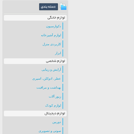
لوازم خانگی
دکوارسیون
لوازم آشپزخانه
کاربردی منزل
ابزار
لوازم شخصی
آرایش و زیبایی
عطر، ادوکلن، اسپری
بهداشت و مراقبت
زیور آلات
لوازم کودک
لوازم دیجیتال
دوربین
صوتی و تصویری