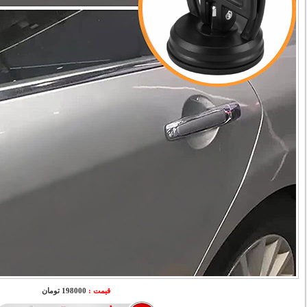
قیمت :
198000 تومان