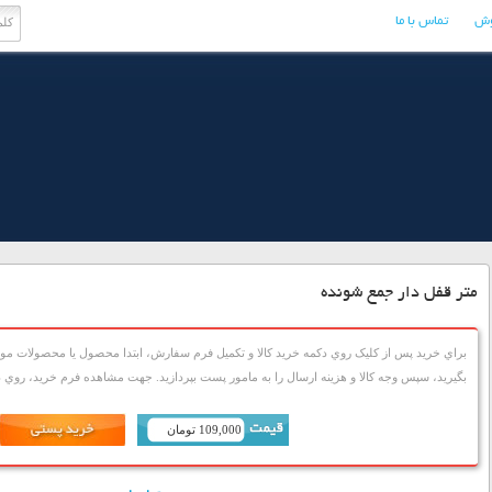
وش
تماس با ما
متر قفل دار جمع شونده
براي خريد پس از کليک روي دکمه خريد کالا و تکميل فرم سفارش، ابتدا محصول يا محصولات مورد
بگيريد، سپس وجه کالا و هزينه ارسال را به مامور پست بپردازيد. جهت مشاهده فرم خريد، روي دک
109,000 تومان