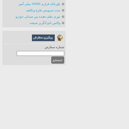
پاوربانک فراری 10000 میلی آمپر
ست سرویس طرح ونکلیف
توری نظم دهنده بین صندلی خودرو
واکس نانو آبگریز شیشه
شماره سفارش