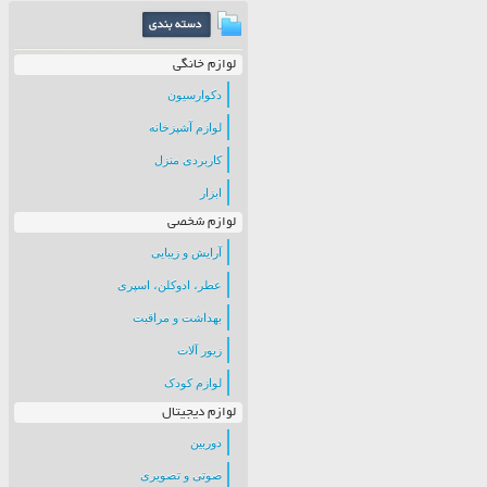
لوازم خانگی
دکوارسیون
لوازم آشپزخانه
کاربردی منزل
ابزار
لوازم شخصی
آرایش و زیبایی
عطر، ادوکلن، اسپری
بهداشت و مراقبت
زیور آلات
لوازم کودک
لوازم دیجیتال
دوربین
صوتی و تصویری