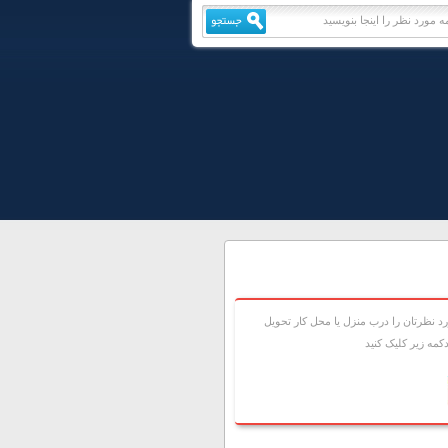
 نظرتان را درب منزل يا محل کار تحويل
مه زير کليک کنيد