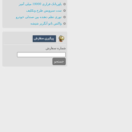
پاوربانک فراری 10000 میلی آمپر
ست سرویس طرح ونکلیف
توری نظم دهنده بین صندلی خودرو
واکس نانو آبگریز شیشه
شماره سفارش