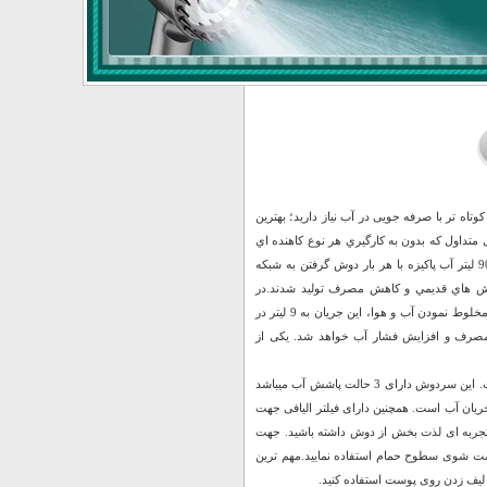
اه تر با صرفه جویی در آب نیاز دارید؛ بهترین
داول که بدون به کارگيري هر نوع کاهنده اي
می‌باشند، در حدود 18 ليتر در دقيقه است. با احتساب 5 دقيقه براي استحمام هر نفر، در حدود 90 ليتر آب پاکيزه با هر بار دوش گرفتن به شبکه
ش هاي قديمي و کاهش مصرف توليد شدند.در
طراحي سر دوشي هاي کم مصرف، با مجهز بودن به سیستم Air Turbo و به کار گيري تکنولوژي مخلوط نمودن آب و هوا، این جريان به 9 ليتر در
ر دوشي منجر به تا 40 درصد صرفه جويي در مصرف و افزایش فشار آب خواهد شد. یکی از
این محصول از جدیدترین و با کیفیت ترین سردوش هایی است که اخیرا روانه بازار ایران شده است. این سردوش دارای 3 حالت پاشش آب میباشد
ریان آب است. همچنین دارای فیلتر الیافی جهت
جربه ای لذت بخش از دوش داشته باشید. جهت
 شوی سطوح حمام استفاده نمایید.مهم ترین
لیف زدن روی پوست استفاده کنید.