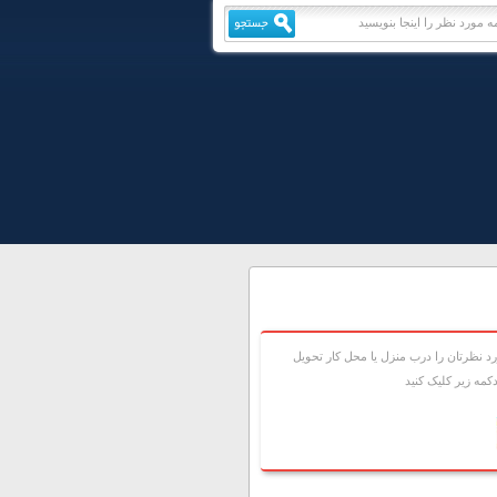
 نظرتان را درب منزل يا محل کار تحويل
مه زير کليک کنيد