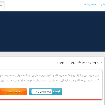
وش
تماس با ما
سردوش حمام ماساژور دار توربو
براي خريد پس از کليک روي دکمه خريد کالا و تکميل فرم سفارش، ابتدا محصول يا محصولات مورد
بگيريد، سپس وجه کالا و هزينه ارسال را به مامور پست بپردازيد. جهت مشاهده فرم خريد، روي دک
648,000 تومان