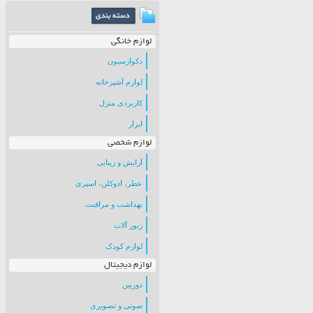
لوازم خانگی
دکوارسیون
لوازم آشپزخانه
کاربردی منزل
ابزار
لوازم شخصی
آرایش و زیبایی
عطر، ادوکلن، اسپری
بهداشت و مراقبت
زیور آلات
لوازم کودک
لوازم دیجیتال
دوربین
صوتی و تصویری