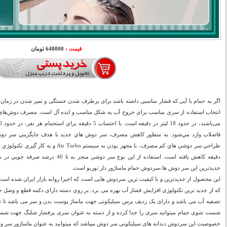
قیمت :
648000 تومان
اگر به حمام با آبی که فشار مناسبی داشته باشد برای برطرف شدن خستگی و تمیز شدن در زمان کوت
انتخاب استفاده از سری مناسب برای خروج آب به شکل مناسب و ایده آل است. مصرف دوش‌های مت
فاضلاب وارد مي‌شود. به منظور کاهش مصرف، سر دوش هاي جديد با هدف جايگزيني سر دو
دقيقه کاهش يافته است. استفاده از اين نوع س
جدیدترین این سر دوش ها،سردوش حمام ماساژور دار توربو است.
که از جدید ترین تکنولوژی افزایش فشار آب بهره می برد. بر روی دسته دارای دکمه قطع و وصل ج
تصفیه آب می باشد و دارای یک ردیف برس سیلیکونی جهت ماساژ پوست بدن و سر می باشد تا ت
شست شوی حمام میتوانید سری را جدا کرده و از دسته به عنوان سری پرفشار شلنگ جهت شست
خصوصیت این سردوش دندانه های سیلیکونی سر دوش میباشد که میتوانید به عنوان ماساژور سر و 