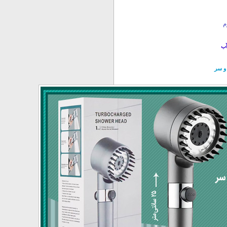
آب
 و سر