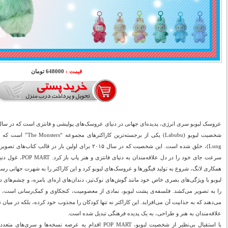
قیمت :
648000 تومان
عروسک لبوبو سری انرژی، پدیده‌ای جهانی در دنیای عروسک‌های پولیشی و فانتزی است که در سال 2025 به اوج محبوبیت خود رسی
Lung)، خلق شده است. این شخصیت که در سال ۲۰۱۵ برای اولین ب
همکاری لانگ، شروع به تولید فیگورها و عروسک‌های لبوبو کرد و این کاراکتر را به شهرت جهانی رسان
لبوبو با ویژگی‌های بصری خاص خود مانند گوش‌های نوک‌تیز، دندان‌های اره‌ای بامزه، و چشم‌های د
را به تصویر می‌کشد. فلسفه‌ی پشت لبوبو، نمادی از معصومیت، کنجکاوی و کمک‌رسانی است، 
می‌دهند که به جذابیت آن می‌افزاید. این کاراکتر نه تنها کودکان را مجذوب خود کرده، بلکه در میا
علاقه‌مندان به هنر و طراحی، به یک پدیده فرهنگی تبدیل شده است.
با استقبال بی‌نظیر از شخصیت لبوبو، POP MART اقدام به عرضه 