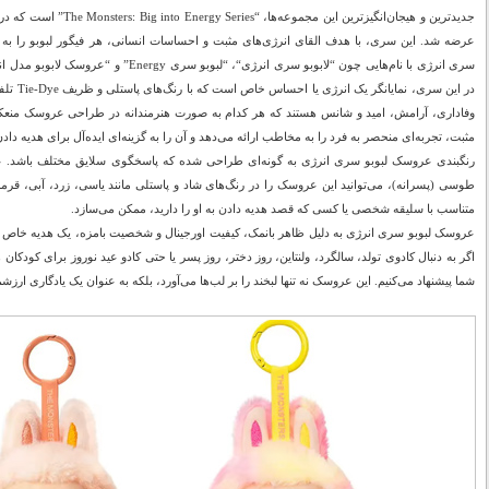
عرضه شد. این سری، با هدف القای انرژی‌های مثبت و احساسات انسانی، هر فیگور لبوبو را به
سری انرژی با نام‌هایی چون “لابوبو سری انرژی“،
در این سر
وفاداری، آرامش، امید و شانس هستند که هر کدام به صورت هنرمندانه در طراحی عروسک منعک
مثبت، تجربه‌ای منحصر به فرد را به مخاطب ارائه می‌دهد و آن را به گزینه‌ای ایده‌آل برای هدیه د
رنگبندی عروسک لبوبو سری انرژی به گونه‌ای طراحی شده که پاسخگوی سلایق مختلف باشد. علا
طوسی (پسرانه)، می‌توانید این عروسک را در رنگ‌های شاد و پاستلی مانند یاسی، زرد، آبی، قرمز نی
متناسب با سلیقه شخصی یا کسی که قصد هدیه دادن به او را دارید، ممکن می‌سازد.
عروسک لبوبو سری انرژی به دلیل ظاهر بانمک، کیفیت اورجینال و شخصیت بامزه، یک هدیه خاص
اگر به دنبال کادوی تولد، سالگرد، ولنتاین، روز دختر، روز پسر یا حتی کادو عید نوروز برای کودکا
شما پیشنهاد می‌کنیم. این عروسک نه تنها لبخند را بر لب‌ها می‌آورد، بلکه به عنوان یک یادگاری ارزشم