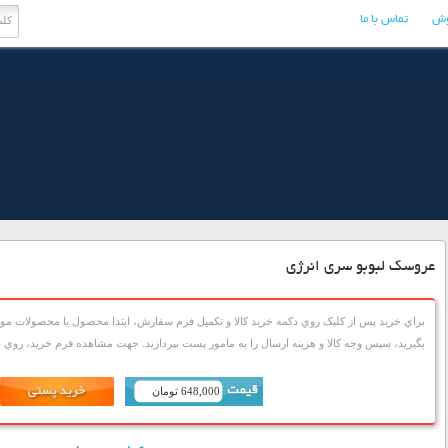
وش
تماس با ما
عروسک لبوبو سری انرژی
براي خريد پس از کليک روي دکمه خريد کالا و تکميل فرم سفارش، ابتدا محصول يا محصولات مورد
بگيريد، سپس وجه کالا و هزينه ارسال را به مامور پست بپردازيد. جهت مشاهده فرم خريد، روي دک
648,000 تومان