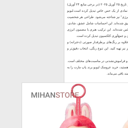
جدیدترین و هیجان‌انگیزترین این مجموعه‌ها، “The Monsters: Big into Energy Series” است که در تاریخ ۲۵ آوریل ۲۰۲۵ (در برخی منابع ۲۴ آوریل)
 نمادی از یک حس خاص تبدیل کرده است.لبوبو
 “لبوبو سری Energy” و “عروسک لابوبو مدل انرژی” نیز شناخته می‌شود. طراحی هر شخصیت
ی، نمایانگر یک انرژی یا احساس خاص است که با رنگ‌های پاستلی و ظریف Tie-Dye تلفیق شده‌اند. این احساسات شامل عشق، شادی،
س شده‌اند. این ترکیب هنری با مضمون انرژی
ادن و جمع‌آوری کلکسیون تبدیل کرده است.
وه بر رنگ‌های پرطرفدار صورتی (دخترانه) و
ز تهیه کنید. این تنوع رنگی، انتخاب دقیق‌تر و
 و فراموش‌نشدنی در مناسبت‌های مختلف است.
ن هستید، خرید عروسک لبوبو برند پاپ مارت را به
ند باقی می‌ماند.