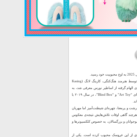
د.
شخصیت لبوبو (Labubu) یکی از برجسته‌ترین کاراکترهای مجموعه “The Monsters” است که توسط هنرمند هنگ‌کنگی، کازینگ لانگ (Kasing
ار در قالب کتاب‌های تصویری الهام گرفته از اساطیر نورس معرفی شد، به
سرعت جای خود را در دل علاقه‌مندان به دنیای فانتزی و هنر پاپ باز کرد. POP MART، غول دنیای “Art Toy” و “Blind Box”، در سال ۲۰۱۹ با
د.
رشت و پرمعنا، چهره‌ای شیطنت‌آمیز اما مهربان
هرچند گاهی اوقات تلاش‌هایش نتیجه‌ی معکوس
ن نوجوانان و بزرگسالان، به خصوص کلکسیونرها و
نسخه‌ها و سری‌های متعددی از این عروسک محبوب کرده است. یکی از