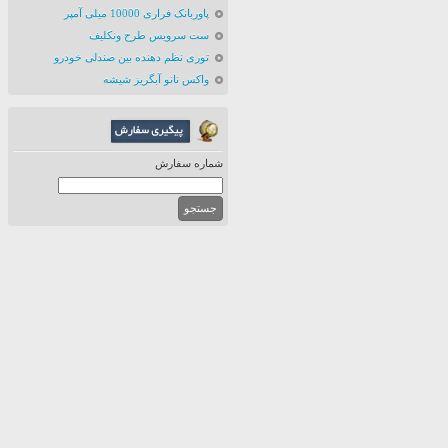
پاوربانک فراری 10000 میلی آمپر
ست سرویس طرح ونکلیف
توری نظم دهنده بین صندلی خودرو
واکس نانو آبگریز شیشه
شماره سفارش