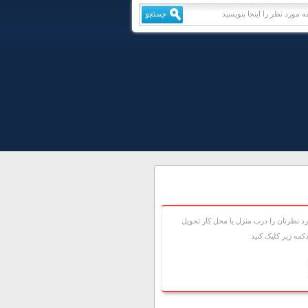
 نظرتان را درب منزل يا محل کار تحويل
مه زير کليک کنيد