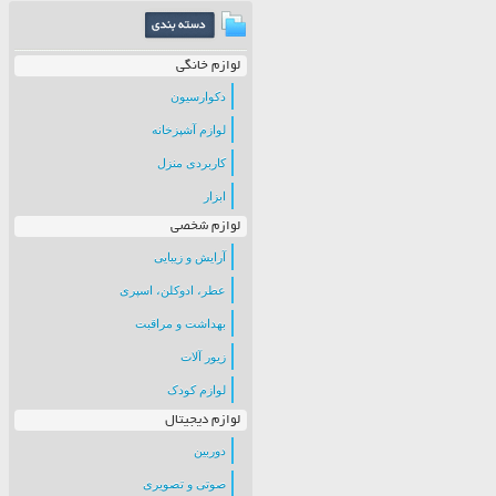
لوازم خانگی
دکوارسیون
لوازم آشپزخانه
کاربردی منزل
ابزار
لوازم شخصی
آرایش و زیبایی
عطر، ادوکلن، اسپری
بهداشت و مراقبت
زیور آلات
لوازم کودک
لوازم دیجیتال
دوربین
صوتی و تصویری