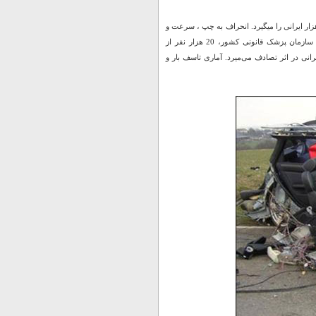
ار ایرانی را میگیرد. انحراف به چپ ، سرعت و
سبقت غیر مجاز ، نا استاندارد بودن وضعیت جاده ها و... بطوریکه در سال 1390 بر طبق آمار سازمان پزشک قانونی کشور، 20 هزار نفر از
انی در اثر تصادف می‌میرد. آماری تاسف بار و