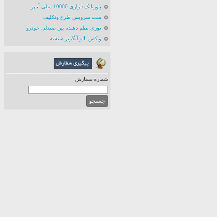
پاوربانک فراری 10000 میلی آمپر
ست سرویس طرح ونکلیف
توری نظم دهنده بین صندلی خودرو
واکس نانو آبگریز شیشه
شماره سفارش