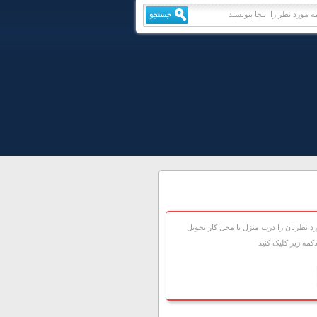
 نظرتان را درب منزل يا محل کار تحويل
مه زير کليک کنيد