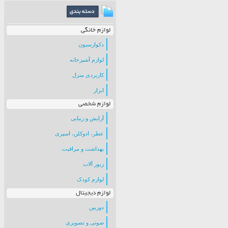
لوازم خانگی
دکوارسیون
لوازم آشپزخانه
کاربردی منزل
ابزار
لوازم شخصی
آرایش و زیبایی
عطر، ادوکلن، اسپری
بهداشت و مراقبت
زیور آلات
لوازم کودک
لوازم دیجیتال
دوربین
صوتی و تصویری