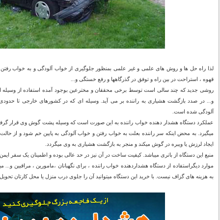
لذا راه حل ها و روش های علمی و غیر علمی بمنظور جلوگیری از خواب آلودگی و به خواب رفتن 
قهوه ، استراحت در بین راه و توفق در گذرگاهها و رفع خستگی و...
روشی جدید که چند سالی است توسط برخی محققان و مخترعین بوجود آمده استفاده از وسیله ا
و... در صدد بازگشت هشیاری به راننده بر می آید. وسیله ای که در کشورهای خارجی تا حدو
آلودگی شده است.
عملکرد دستگاه هشدار دهنده خواب راننده به این صورت است که وسیله پشت گوش وی قرار گرفت
میگیرد. به محض اینکه سر راننده بعلت به خواب رفتن و خواب آلودگی به پایین خم شود و از حا
ایجاد لرزش یا ویبره در گوش میکند و منجر به بازگشت هشیاری به وی میگردد.
منبع این دستگاه از باتری میباشد. کیفیت ساخت در آن نیز در حد عالی بوده و اطمینان یک سفر ایمن 
موارد دیگراستفاده از دستگاه هشداردهنده خواب راننده ، برای نگهبانان ،مامورین ، مراقبین و... می
به هزینه های گزاف نیست. با خرید این دستگاه میتوانید آن را جلوی درب منزل یا محل کارتان تحویل 