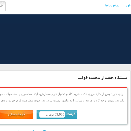
وش
تماس با ما
دستگاه هشدار دهنده خواب
براي خريد پس از کليک روي دکمه خريد کالا و تکميل فرم سفارش، ابتدا محصول يا محصولات مورد
بگيريد، سپس وجه کالا و هزينه ارسال را به مامور پست بپردازيد. جهت مشاهده فرم خريد، روي دک
69,000 تومان