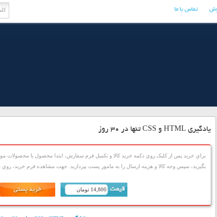
وش
تماس با ما
یادگیری HTML و CSS تنها در 30 روز
براي خريد پس از کليک روي دکمه خريد کالا و تکميل فرم سفارش، ابتدا محصول يا محصولات مورد
بگيريد، سپس وجه کالا و هزينه ارسال را به مامور پست بپردازيد. جهت مشاهده فرم خريد، روي دک
14,800 تومان