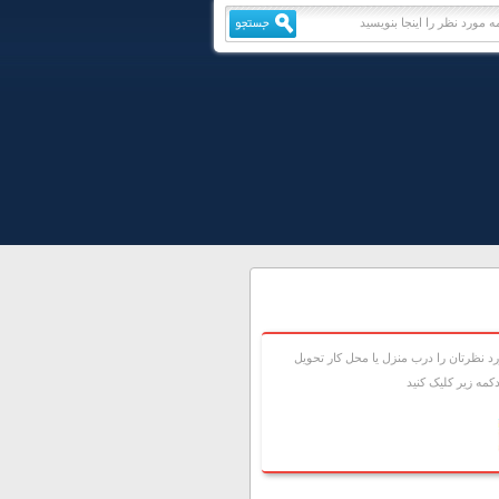
 نظرتان را درب منزل يا محل کار تحويل
مه زير کليک کنيد