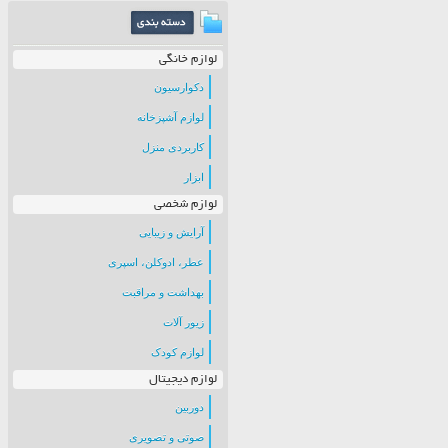
لوازم خانگی
دکوارسیون
لوازم آشپزخانه
کاربردی منزل
ابزار
لوازم شخصی
آرایش و زیبایی
عطر، ادوکلن، اسپری
بهداشت و مراقبت
زیور آلات
لوازم کودک
لوازم دیجیتال
دوربین
صوتی و تصویری