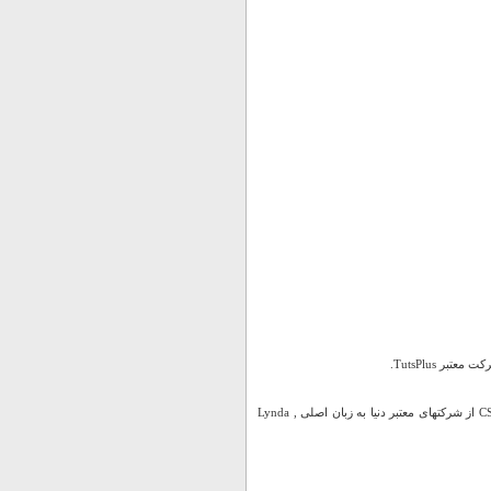
- به همراه بیش از 50 ساعت و 22 عنوان آموزش جامع مالتی مدیا کاربردهای مختلف HTML و CSS از شرکتهای معتبر دنیا به زبان اصلی Lynda ,