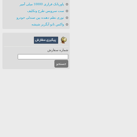
پاوربانک فراری 10000 میلی آمپر
ست سرویس طرح ونکلیف
توری نظم دهنده بین صندلی خودرو
واکس نانو آبگریز شیشه
شماره سفارش