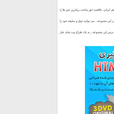
ری کامل HTML و CSS ” این بوده که معتقدیم، هر ایرانی علاقمند حق ساخت زیباترین چیز ها را
اگر هدف شما تبدیل شدن به یک طراح وب حرفه ای نیست ، با یادگیری آسان HTML و CSS در این مجموعه ، می توانید ذوق و سلیقه خود را
ها با روزی 10 دقیقه و فراگیری یک درس از این مجموعه، پس از گذشت 30 روز و گذراندن 30 درس این مجموعه ، به یک طراح وب تمام عیار