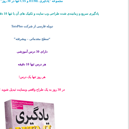
مجموعه "یادگیری HTML و CSS تنها در 30 روز"
یادگیری سریع و زمانبندی شده طراحی وب سایت و تکنیک های آن با تنها 10 دقیقه در روز به مدت یک ماه!
دوبله فارسی از شرکت TutsPlus
“سطح مقدماتی – پیشرفته”
دارای 30 درس آموزشی
هر درس تنها 10 دقیقه
هر روز تنها یک درس!
در 30 روز به یک طراح واقعی وبسایت تبدیل شوید !