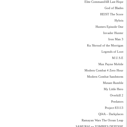
Elite CommandAR Last Hope
God of Blades
HEIST The Score
Hybris
Hunters Episode One
Invader Hunter
Iron Man 3
Ku Shroud of the Morrigan
Legends of Loot
M.U.S.E
Max Payne Mobile
Modern Combat 4 Zero Hour
Modern Combat Sandstorm
Mutant Rumble
My Little Hero
Overkill 2
Predators
Project 83113
QI4A – Darkplaces
Ramayan Wars The Ocean Leap
SAMURAI vs ZOMBIES DEFENSE