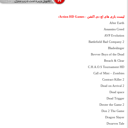
لیست بازی های اچ دی اکشن - Action HD Games:
After Earth
Assassins Creed
AVP Evolution
Battlefield Bad Company 2
Bladeslinger
Bovver Boys of the Dead
Breach & Clear
C.H.A.O.S Tournament HD
Call of Mini – Zombies
Contract Killer 2
Dead on Arrival 2
Dead space
Dead Trigger
Dexter the Game 2
Don 2 The Game
Dragon Slayer
Dwarves Tale