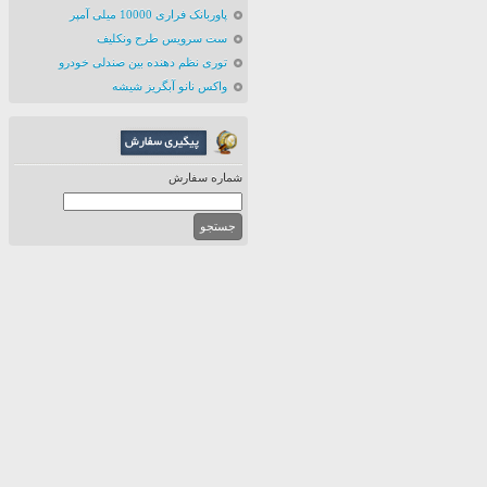
پاوربانک فراری 10000 میلی آمپر
ست سرویس طرح ونکلیف
توری نظم دهنده بین صندلی خودرو
واکس نانو آبگریز شیشه
شماره سفارش