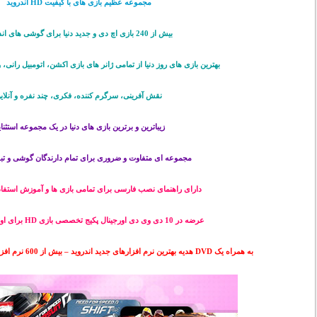
مجموعه عظیم بازی های با کیفیت HD اندروید
بیش از 240 بازی اچ دی و جدید دنیا برای گوشی های اندروید
بهترین بازی های روز دنیا از تمامی ژانر های بازی اکشن، اتومبیل رانی،
نقش آفرینی، سرگرم کننده، فکری، چند نفره و آنلای
زیباترین و برترین بازی های دنیا در یک مجموعه استثنا
مجموعه ای متفاوت و ضروری برای تمام دارندگان گوشی و تبل
دارای راهنمای نصب فارسی برای تمامی بازی ها و آموزش استفا
عرضه در 10 دی وی دی اورجینال پکیج تخصصی بازی HD برای اولین بار در ایران
به همراه یک DVD هدیه بهترین نرم افزارهای جدید اندروید – بیش از 600 نرم افزار کاربردی (مجموعا 11 DVD)