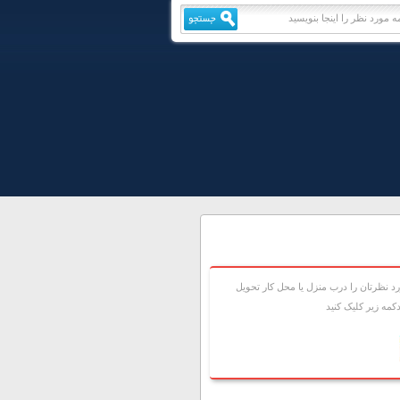
 نظرتان را درب منزل يا محل کار تحويل
مه زير کليک کنيد