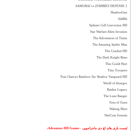
SAMURAI vs ZOMBIES DEFENSE 2
ShadowGun
SiliBili
Splinter Cell Conviction HD
Star Warfare Alien Invasion
The Adventures of Tintin
The Amazing Spider Man
The Conduit HD
The Dark Knight Rises
This Could Hurt
Tiny Troopers
Tom Clancys Rainbow Six Shadow Vanguard HD
World of Anargor
Raiden Legacy
The Lone Ranger
Tons of Guns
Waking Mars
WarCom Genesis
لیست بازی های اچ دی ماجراجویی - Adventure HD Games: