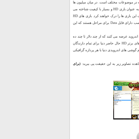
ده در موضوعات مختلف است. در میان میلیون ها
میلیون بازی سرگرم کننده کوچکی که برای سیستم عامل اندروید وجود دارد، تعداد محدودی بازی به عنوان بازی HD و بسیار با کیفیت شناخته می
شوند که کاربرانی که فقط یک بار یک بازی HD را بر روی گوشی اندروید بازی کرده باشند، اوج لذت این بازی ها را درک خواهند کرد. بازی های HD
بازی های بزرگ و معروفی هستند که برخلاف بازی های رایج چند مگابایتی اندروید، علاوه بر فایل نصب دارای فایل Data برای مراحل هستند که این
امروزه اکثر بازی های کامپیوتری روز دنیا یک نسخه پیشرفته نیز به صورت HD  از چند دلار تا چند ده
دلار هرکدام قیمت دارند. ما در این مجموعه کلکسیونی کاملا تست شده و ارزشمند از تمام بازی های برتر HD حال حاضر دنیا برای تمام دارندگان
محدودیتی، بر روی تمام گوشی های اندرویدی دنیا با هر پردازه گرافیکی
اهده تصاویر زیر به این حقیقت پی ببرید
(برای