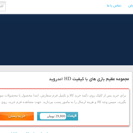
وش
تماس با ما
مجموعه عظیم بازی های با کیفیت HD اندروید
براي خريد پس از کليک روي دکمه خريد کالا و تکميل فرم سفارش، ابتدا محصول يا محصولات مورد
بگيريد، سپس وجه کالا و هزينه ارسال را به مامور پست بپردازيد. جهت مشاهده فرم خريد، روي دک
29,800 تومان