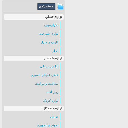
لوازم خانگی
دکوارسیون
لوازم آشپزخانه
کاربردی منزل
ابزار
لوازم شخصی
آرایش و زیبایی
عطر، ادوکلن، اسپری
بهداشت و مراقبت
زیور آلات
لوازم کودک
لوازم دیجیتال
دوربین
صوتی و تصویری