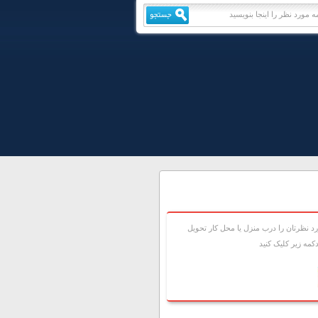
 نظرتان را درب منزل يا محل کار تحويل
مه زير کليک کنيد