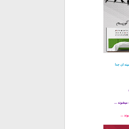
ینه ان جدا
میشوند ...
ند ...