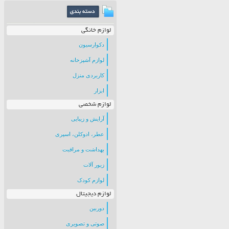
لوازم خانگی
دکوارسیون
لوازم آشپزخانه
کاربردی منزل
ابزار
لوازم شخصی
آرایش و زیبایی
عطر، ادوکلن، اسپری
بهداشت و مراقبت
زیور آلات
لوازم کودک
لوازم دیجیتال
دوربین
صوتی و تصویری