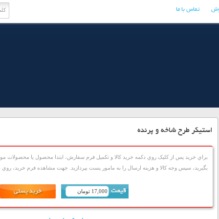
وش
تماس با ما
استیکر طرح شاخه و پرنده
براي خريد پس از کليک روي دکمه خريد کالا و تکميل فرم سفارش، ابتدا محصول يا محصولات مورد
بگيريد، سپس وجه کالا و هزينه ارسال را به مامور پست بپردازيد. جهت مشاهده فرم خريد، روي دک
17,000 تومان