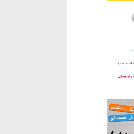
..
ب، لذت نصب
ین راه فضایی