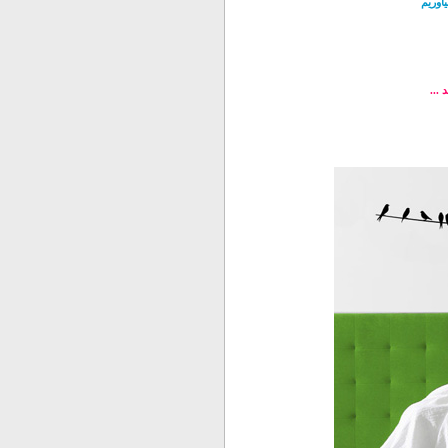
اوریم
 ...