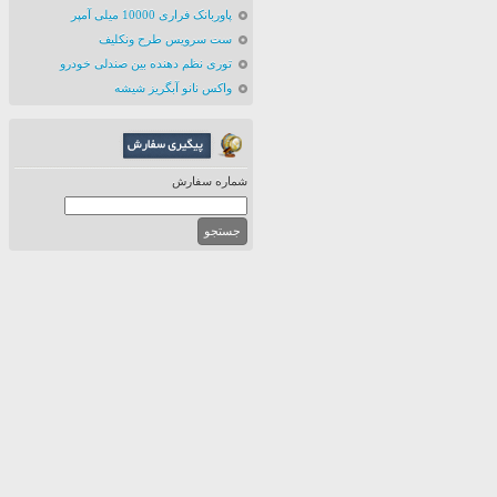
پاوربانک فراری 10000 میلی آمپر
ست سرویس طرح ونکلیف
توری نظم دهنده بین صندلی خودرو
واکس نانو آبگریز شیشه
شماره سفارش