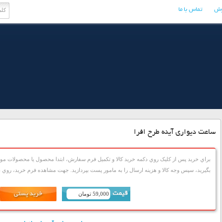
وش
تماس با ما
ساعت دیواری آینه طرح افرا
براي خريد پس از کليک روي دکمه خريد کالا و تکميل فرم سفارش، ابتدا محصول يا محصولات مورد
بگيريد، سپس وجه کالا و هزينه ارسال را به مامور پست بپردازيد. جهت مشاهده فرم خريد، روي دک
59,000 تومان