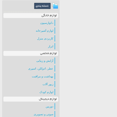
لوازم خانگی
دکوارسیون
لوازم آشپزخانه
کاربردی منزل
ابزار
لوازم شخصی
آرایش و زیبایی
عطر، ادوکلن، اسپری
بهداشت و مراقبت
زیور آلات
لوازم کودک
لوازم دیجیتال
دوربین
صوتی و تصویری