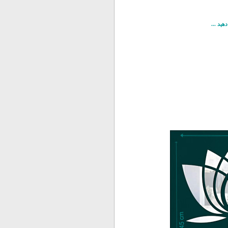
هید ...