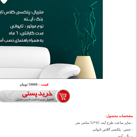
قیمت :
59000 تومان
مشخصات محصول:
- سایز ساعت طرح آینه: 45*52 سانتی متر
- جنس : پلکسی گلاس تایوانی
- رنگ : آینه