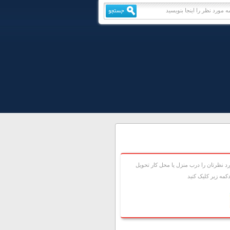
 نظرتان را درب منزل يا محل کار تحويل
مه زير کليک کنيد