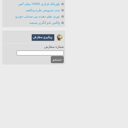
پاوربانک فراری 10000 میلی آمپر
ست سرویس طرح ونکلیف
توری نظم دهنده بین صندلی خودرو
واکس نانو آبگریز شیشه
شماره سفارش