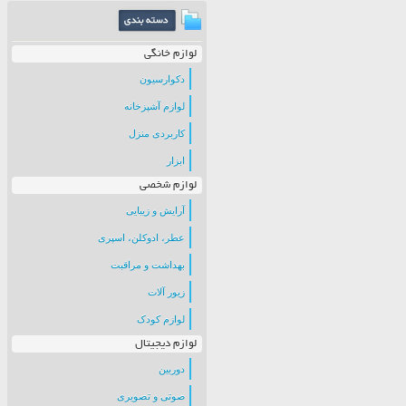
لوازم خانگی
دکوارسیون
لوازم آشپزخانه
کاربردی منزل
ابزار
لوازم شخصی
آرایش و زیبایی
عطر، ادوکلن، اسپری
بهداشت و مراقبت
زیور آلات
لوازم کودک
لوازم دیجیتال
دوربین
صوتی و تصویری