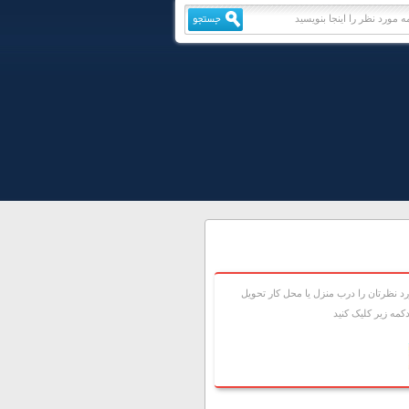
 نظرتان را درب منزل يا محل کار تحويل
مه زير کليک کنيد