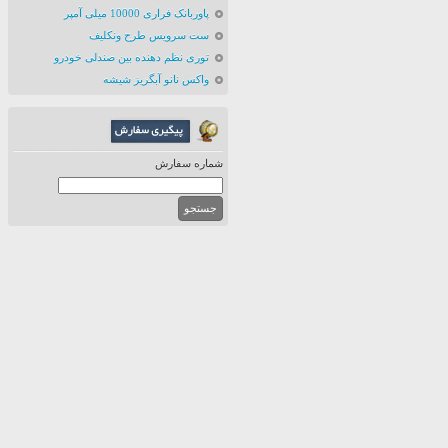
پاوربانک فراری 10000 میلی آمپر
ست سرویس طرح ونکلیف
توری نظم دهنده بین صندلی خودرو
واکس نانو آبگریز شیشه
شماره سفارش