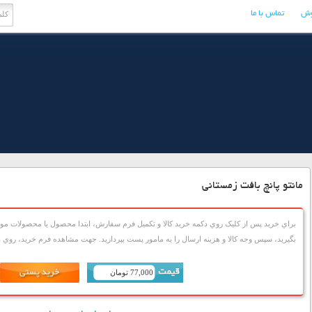
وش
تماس با ما
مانتو پانچ بافت زمستانی
براي خريد پس از کليک روي دکمه خريد کالا و تکميل فرم سفارش، ابتدا محصول يا محصولات مورد
بگيريد، سپس وجه کالا و هزينه ارسال را به مامور پست بپردازيد. جهت مشاهده فرم خريد، روي دک
77,000 تومان