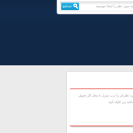
 نظرتان را درب منزل يا محل کار تحويل
مه زير کليک کنيد