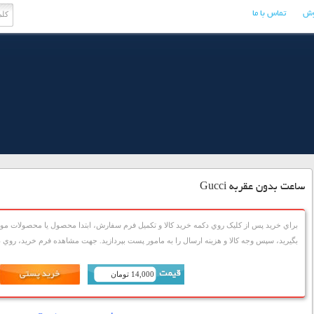
وش
تماس با ما
ساعت بدون عقربه Gucci
براي خريد پس از کليک روي دکمه خريد کالا و تکميل فرم سفارش، ابتدا محصول يا محصولات مورد
بگيريد، سپس وجه کالا و هزينه ارسال را به مامور پست بپردازيد. جهت مشاهده فرم خريد، روي دک
14,000 تومان