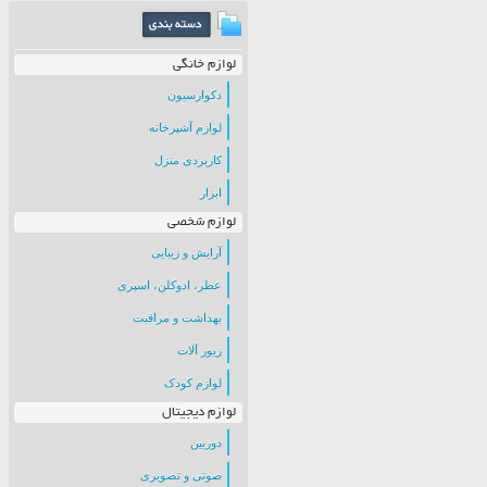
لوازم خانگی
دکوارسیون
لوازم آشپزخانه
کاربردی منزل
ابزار
لوازم شخصی
آرایش و زیبایی
عطر، ادوکلن، اسپری
بهداشت و مراقبت
زیور آلات
لوازم کودک
لوازم دیجیتال
دوربین
صوتی و تصویری