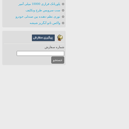
پاوربانک فراری 10000 میلی آمپر
ست سرویس طرح ونکلیف
توری نظم دهنده بین صندلی خودرو
واکس نانو آبگریز شیشه
شماره سفارش