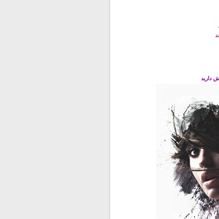
د
ش دارید