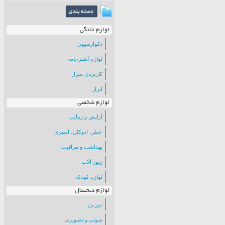
لوازم خانگی
دکوارسیون
لوازم آشپزخانه
کاربردی منزل
ابزار
لوازم شخصی
آرایش و زیبایی
عطر، ادوکلن، اسپری
بهداشت و مراقبت
زیور آلات
لوازم کودک
لوازم دیجیتال
دوربین
صوتی و تصویری