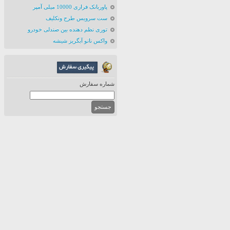
پاوربانک فراری 10000 میلی آمپر
ست سرویس طرح ونکلیف
توری نظم دهنده بین صندلی خودرو
واکس نانو آبگریز شیشه
شماره سفارش