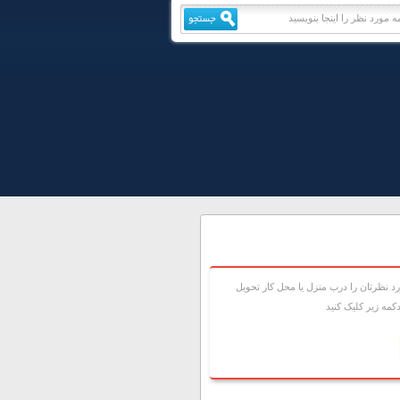
 نظرتان را درب منزل يا محل کار تحويل
مه زير کليک کنيد