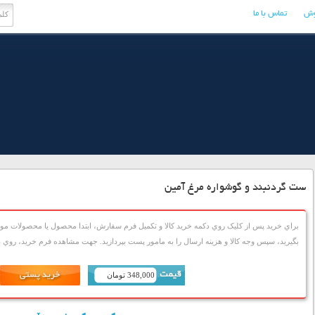
وش
تماس با ما
ست گردنبند و گوشواره مرغ آمين
براي خريد پس از کليک روي دکمه خريد کالا و تکميل فرم سفارش، ابتدا محصول يا محصولات مورد
بگيريد، سپس وجه کالا و هزينه ارسال را به مامور پست بپردازيد. جهت مشاهده فرم خريد، روي دک
348,000 تومان