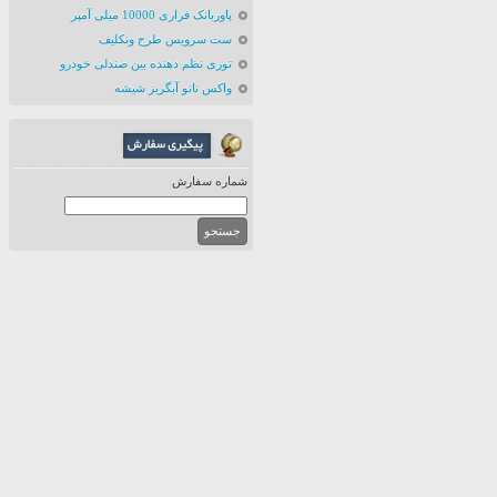
پاوربانک فراری 10000 میلی آمپر
ست سرویس طرح ونکلیف
توری نظم دهنده بین صندلی خودرو
واکس نانو آبگریز شیشه
شماره سفارش