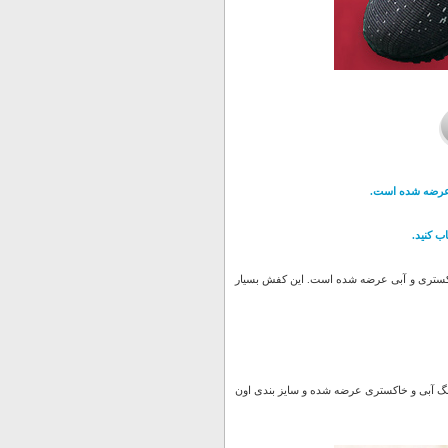
ب کنید.
Adizero  یک کفش بسیار سبک و راحت می باشد که به تازگی در 2 رنگ خاکستری و آبی عرضه شده است. این کفش بسیار
بعدی داشتن کفی دوخته شده هستش که باعث استحکام بالاتر کفش شده. این کفش در 2 رنگ آبی و خاکستری عرضه شده و سایز بندی اون