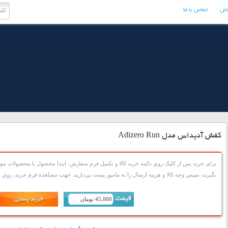
وش
تماس با ما
کفش آدیداس مدل Adizero Run
براي خريد پس از کليک روي دکمه خريد کالا و تکميل فرم سفارش، ابتدا محصول يا محصولات مورد
بگيريد، سپس وجه کالا و هزينه ارسال را به مامور پست بپردازيد. جهت مشاهده فرم خريد، روي دک
45,000 تومان