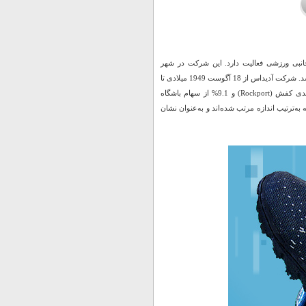
انبی ورزشی فعالیت دارد. این شرکت در شهر
هرتزوگن آوراخ (Herzogenaurach) ایالت باواریا توسط «آدولف داسلر» (Adolf Dassler) پایه‌ریزی شد. شرکت آدیداس از 18 آگوست 1949 میلادی تا
امروز تولیدی پوشاک ورزشی ریباک (Reebok)، شرکت گلف (TaylorMade-Adidas)، شرکت تولیدی کفش (Rockport) و 9.1% از سهام باشگاه
به‌ترتیب اندازه مرتب شده‌اند و به‌عنوان نشان