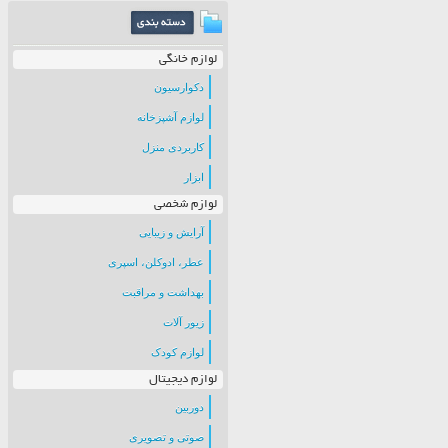
لوازم خانگی
دکوارسیون
لوازم آشپزخانه
کاربردی منزل
ابزار
لوازم شخصی
آرایش و زیبایی
عطر، ادوکلن، اسپری
بهداشت و مراقبت
زیور آلات
لوازم کودک
لوازم دیجیتال
دوربین
صوتی و تصویری