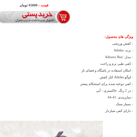
قیمت :
45000 تومان
ویژگی های محصول:
- کفش ورزشی
- برند: Adidas
- مدل: Adizero Run
- کفی طبی نرم و راحت
- امکان استفاده در باشگاه و فضای باز
- لوگو Adidas کنار کفش
- کفی دوخته شده برای استحکام بیشتر
- در 2 رنگ: خاکستری - آبی
- سایزبندی: 41-44
- بسیار سبک
- دارای کفی شیاردار