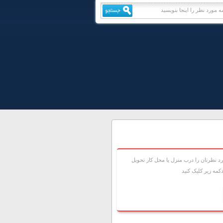
 نظرتان را درب منزل يا محل کار تحويل
مه زير کليک کنيد