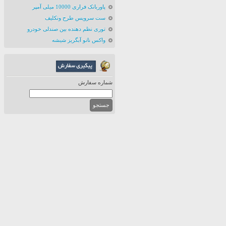
پاوربانک فراری 10000 میلی آمپر
ست سرویس طرح ونکلیف
توری نظم دهنده بین صندلی خودرو
واکس نانو آبگریز شیشه
شماره سفارش