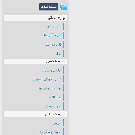
لوازم خانگی
دکوارسیون
لوازم آشپزخانه
کاربردی منزل
ابزار
لوازم شخصی
آرایش و زیبایی
عطر، ادوکلن، اسپری
بهداشت و مراقبت
زیور آلات
لوازم کودک
لوازم دیجیتال
دوربین
صوتی و تصویری