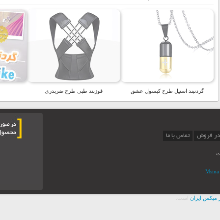
گردنبند استیل طرح کپسول عشق
قوزبند طبی طرح ضربدری
در فروش
تماس با ما
ت
 ميکس ايران
است.