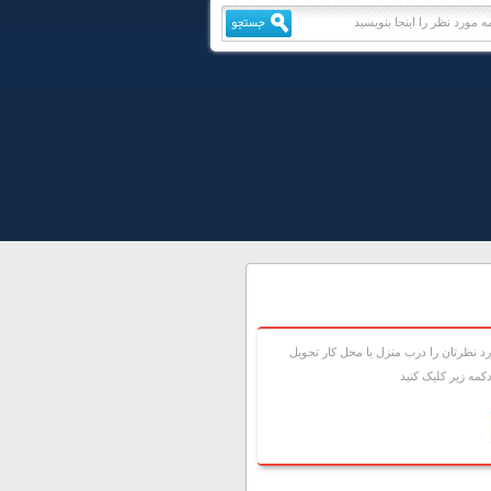
 نظرتان را درب منزل يا محل کار تحويل
مه زير کليک کنيد