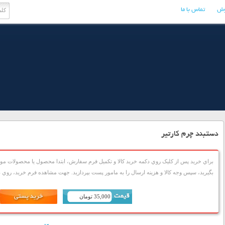
وش
تماس با ما
دستبند چرم کارتیر
براي خريد پس از کليک روي دکمه خريد کالا و تکميل فرم سفارش، ابتدا محصول يا محصولات مورد
بگيريد، سپس وجه کالا و هزينه ارسال را به مامور پست بپردازيد. جهت مشاهده فرم خريد، روي دک
35,000 تومان