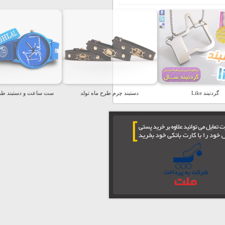
گردنبند Like
دستبند چرم طرح ماه تولد
ست ساعت و دستبند طر