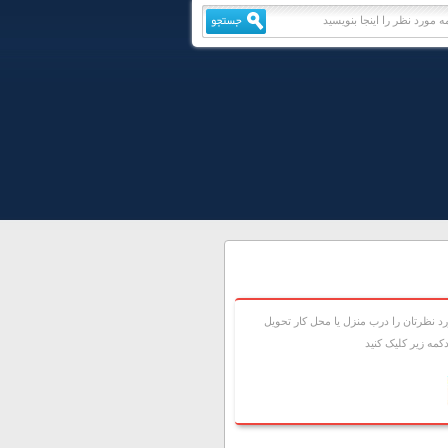
 نظرتان را درب منزل يا محل کار تحويل
مه زير کليک کنيد