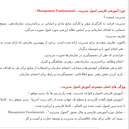
دوره آموزشی فارسی اصول مدیریت - Management Fundamentals :
مدیریت چیست؟
مدیریت فرایند به کارگیری مؤثر و کارآمد منابع مادی و انسانی در برنامه‌ریزی، سازماندهی، بسیج
دستیابی به اهداف سازمانی و بر اساس نظام ارزشی مورد قبول صورت می‌گیرد.
تعاریف مدیریت
تاکنون، تعاریف متعددی برای مدیریت ارائه شده است. برخی از مهم‌ترین تعاریفی که ارائه شده، به 
– هنر انجام امور با و به‌وسیله دیگران
– فرایندی که طی آن تصمیم‌گیری در سازمان‌ها صورت می‌پذیرد
– انجام وظایف برنامه‌ریزی، سازماندهی، رهبری، هماهنگی و کنترل
– علم و هنر هماهنگی کوشش‌ها و مساعی اعضای سازمان و استفاده از منابع برای نیل به اهداف س
– بازی کردن نقش رهبر، منبع اطلاعاتی، تصمیم‌گیرنده و رابط برای اعضای سازمان
ویژگی های اصلی مجموعه آموزش اصول مدیریت :
– آموزش فارسی اصول و قواعد مدیریت. همه راز و رمز ها یک مدیر موفق !
– آموزش فوق العاده کاربردی و سطح یک جهانی شده از دکتر بریت آندریتا ، مدیر موفق دنیا ، کامل
با جدیدترین اصول تثبیت شده بین المللی ، کاملا فارسی و ایرانیزه شده .
– شامل دوره آموزشی فارسی و مثال محور “اصول مدیریت” – Management Fundamentals
– بسته ای عالی برای تمام علاقمندان به مدیریت و توسعه تجارت و کسب و کار.