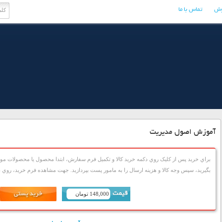
وش
تماس با ما
آموزش اصول مدیریت
براي خريد پس از کليک روي دکمه خريد کالا و تکميل فرم سفارش، ابتدا محصول يا محصولات مورد
بگيريد، سپس وجه کالا و هزينه ارسال را به مامور پست بپردازيد. جهت مشاهده فرم خريد، روي دک
148,000 تومان