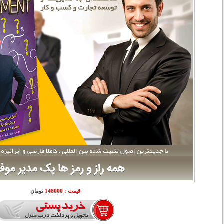
قیمت : 148000
تومان