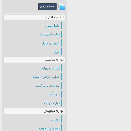
لوازم خانگی
دکوارسیون
لوازم آشپزخانه
کاربردی منزل
ابزار
لوازم شخصی
آرایش و زیبایی
عطر، ادوکلن، اسپری
بهداشت و مراقبت
زیور آلات
لوازم کودک
لوازم دیجیتال
دوربین
صوتی و تصویری