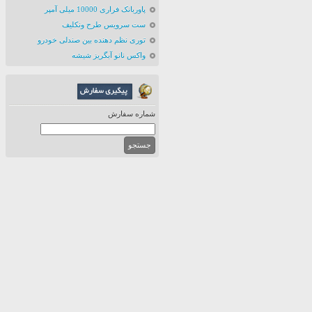
پاوربانک فراری 10000 میلی آمپر
ست سرویس طرح ونکلیف
توری نظم دهنده بین صندلی خودرو
واکس نانو آبگریز شیشه
شماره سفارش