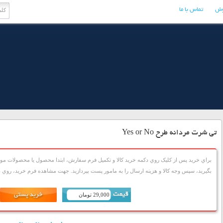
وش
تماس با ما
تی شرت مردانه طرح Yes or No
براي خريد پس از کليک روي دکمه خريد کالا و تکميل فرم سفارش، ابتدا محصول يا محصولات مورد
بگيريد، سپس وجه کالا و هزينه ارسال را به مامور پست بپردازيد. جهت مشاهده فرم خريد، روي دک
29,000 تومان