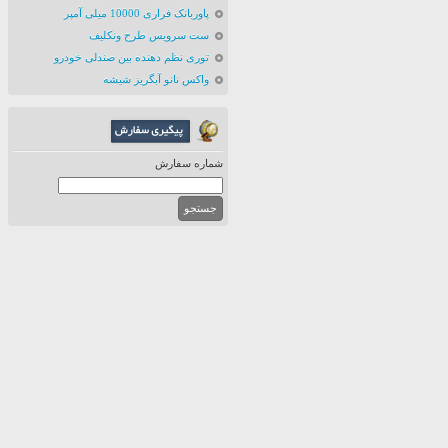
پاوربانک فراری 10000 میلی آمپر
ست سرویس طرح ونکلیف
توری نظم دهنده بین صندلی خودرو
واکس نانو آبگریز شیشه
شماره سفارش