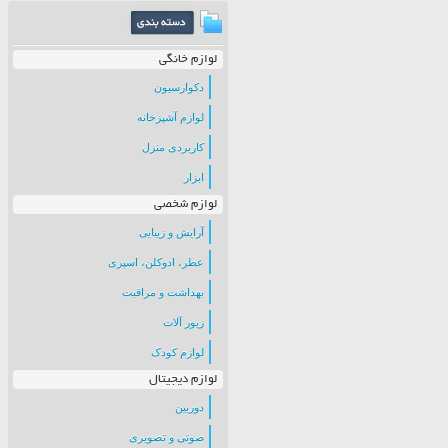
لوازم خانگی
دکوارسیون
لوازم آشپزخانه
کاربردی منزل
ابزار
لوازم شخصی
آرایش و زیبایی
عطر، ادوکلن، اسپری
بهداشت و مراقبت
زیور آلات
لوازم کودک
لوازم دیجیتال
دوربین
صوتی و تصویری