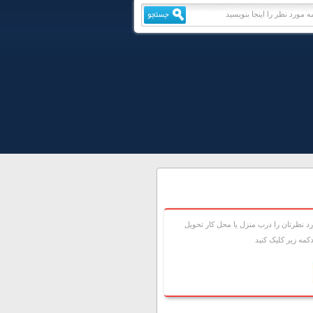
 نظرتان را درب منزل يا محل کار تحويل
مه زير کليک کنيد