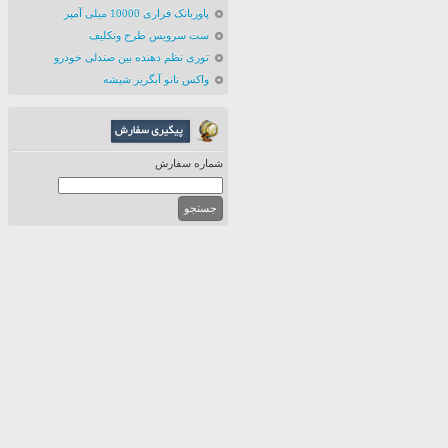
پاوربانک فراری 10000 میلی آمپر
ست سرویس طرح ونکلیف
توری نظم دهنده بین صندلی خودرو
واکس نانو آبگریز شیشه
شماره سفارش