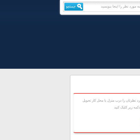
 نظرتان را درب منزل يا محل کار تحويل
مه زير کليک کنيد