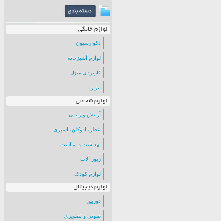
لوازم خانگی
دکوارسیون
لوازم آشپزخانه
کاربردی منزل
ابزار
لوازم شخصی
آرایش و زیبایی
عطر، ادوکلن، اسپری
بهداشت و مراقبت
زیور آلات
لوازم کودک
لوازم دیجیتال
دوربین
صوتی و تصویری