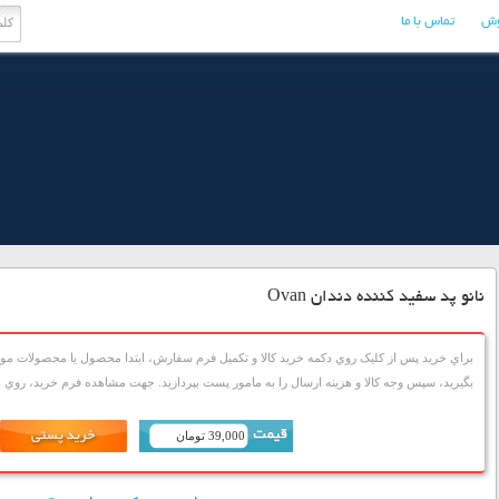
وش
تماس با ما
نانو پد سفید کننده دندان Ovan
براي خريد پس از کليک روي دکمه خريد کالا و تکميل فرم سفارش، ابتدا محصول يا محصولات مورد
بگيريد، سپس وجه کالا و هزينه ارسال را به مامور پست بپردازيد. جهت مشاهده فرم خريد، روي دک
39,000 تومان