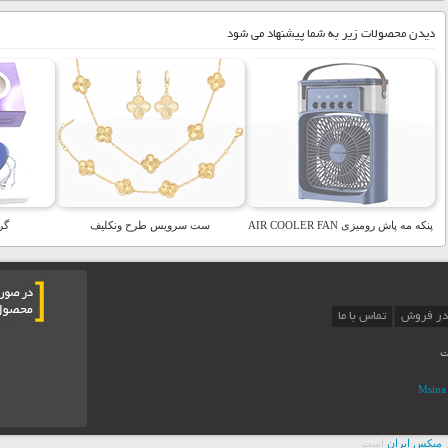
دیدن محصولات زیر به شما پیشنهاد می شود
پنکه مه پاش رومیزی AIR COOLER FAN
ست سرویس طرح ونکلیف
گر
در فروش
تماس با ما
ت
 ميکس ايران
است.