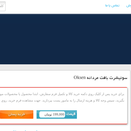
وش
تماس با ما
سوئیشرت بافت مردانه Oksen
براي خريد پس از کليک روي دکمه خريد کالا و تکميل فرم سفارش، ابتدا محصول يا محصولات مورد
بگيريد، سپس وجه کالا و هزينه ارسال را به مامور پست بپردازيد. جهت مشاهده فرم خريد، روي دک
199,000 تومان