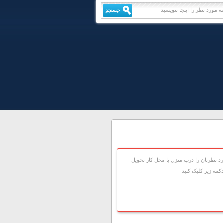
 نظرتان را درب منزل يا محل کار تحويل
مه زير کليک کنيد