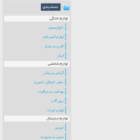
لوازم خانگی
دکوارسیون
لوازم آشپزخانه
کاربردی منزل
ابزار
لوازم شخصی
آرایش و زیبایی
عطر، ادوکلن، اسپری
بهداشت و مراقبت
زیور آلات
لوازم کودک
لوازم دیجیتال
دوربین
صوتی و تصویری