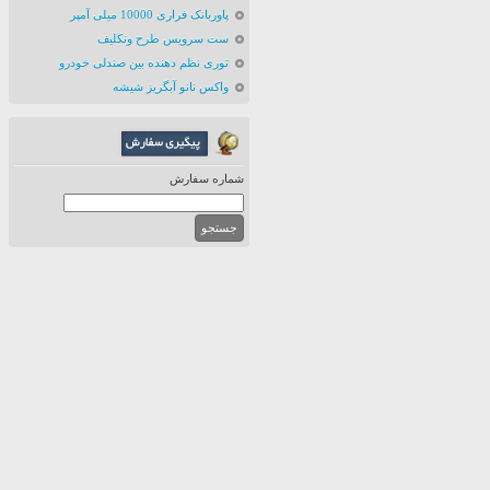
پاوربانک فراری 10000 میلی آمپر
ست سرویس طرح ونکلیف
توری نظم دهنده بین صندلی خودرو
واکس نانو آبگریز شیشه
شماره سفارش