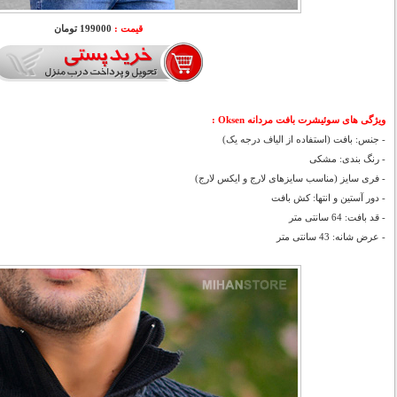
قیمت :
199000 تومان
ویژگی های
سوئیشرت بافت مردانه Oksen :
- جنس: بافت (استفاده از الیاف درجه یک)
- رنگ بندی: مشکی
- فری سایز (مناسب سایزهای لارج و ایکس لارج)
- دور آستین و انتها: کش بافت
- قد بافت: 64 سانتی متر
- عرض شانه: 43 سانتی متر