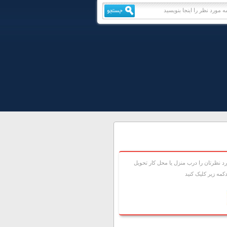
 نظرتان را درب منزل يا محل کار تحويل
مه زير کليک کنيد