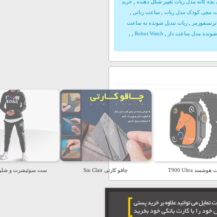
ه گانه مدل ربات تغییر شکل دهنده
,
خرید
 مچی کودک مدل ربات
,
ساعت رباتی
,
ترنسفورمر
,
ربات تبدیل شونده به ساعت
 شونده مدل ساعت دار
,
Robot Watch
,
,
شمند T900 Ultra
چاقو کارتی Sin Clair
ست سوئیشرت و شلوار W