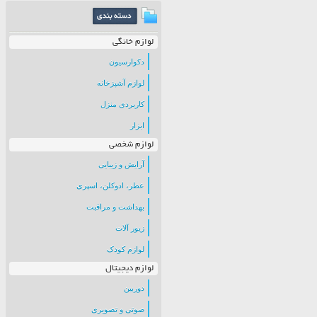
لوازم خانگی
دکوارسیون
لوازم آشپزخانه
کاربردی منزل
ابزار
لوازم شخصی
آرایش و زیبایی
عطر، ادوکلن، اسپری
بهداشت و مراقبت
زیور آلات
لوازم کودک
لوازم دیجیتال
دوربین
صوتی و تصویری