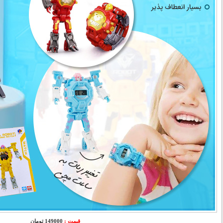
قیمت :
149000 تومان