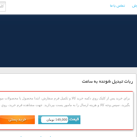
وش
تماس با ما
ربات تبدیل شونده به ساعت
براي خريد پس از کليک روي دکمه خريد کالا و تکميل فرم سفارش، ابتدا محصول يا محصولات مورد
بگيريد، سپس وجه کالا و هزينه ارسال را به مامور پست بپردازيد. جهت مشاهده فرم خريد، روي دک
149,000 تومان