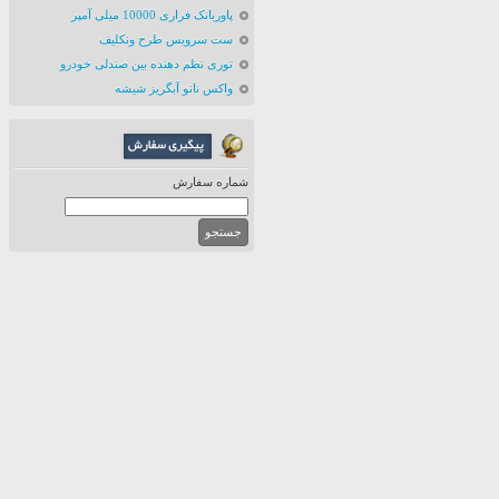
پاوربانک فراری 10000 میلی آمپر
ست سرویس طرح ونکلیف
توری نظم دهنده بین صندلی خودرو
واکس نانو آبگریز شیشه
شماره سفارش