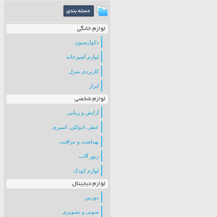
لوازم خانگی
دکوارسیون
لوازم آشپزخانه
کاربردی منزل
ابزار
لوازم شخصی
آرایش و زیبایی
عطر، ادوکلن، اسپری
بهداشت و مراقبت
زیور آلات
لوازم کودک
لوازم دیجیتال
دوربین
صوتی و تصویری