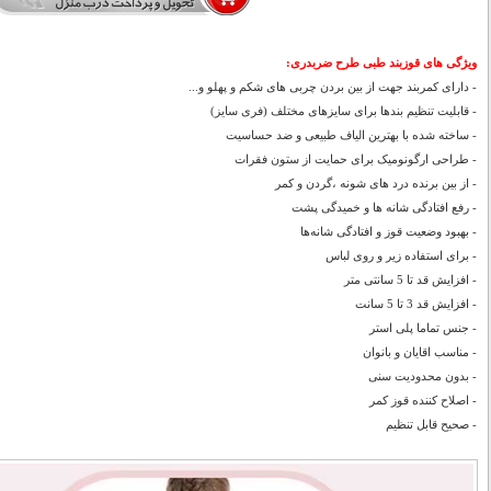
ویژگی های قوزبند طبی طرح ضربدری:
- دارای کمربند جهت از بین بردن چربی های شکم و پهلو و...
- قابلیت تنظیم بندها برای سایزهای مختلف (فری سایز)
- ساخته شده با بهترین الیاف طبیعی و ضد حساسیت
- طراحی ارگونومیک برای حمایت از ستون فقرات
- از بین برنده درد های شونه ،گردن و کمر
- رفع افتادگی شانه ها و خمیدگی پشت
- بهبود وضعیت قوز و افتادگی شانه‌ها
- برای استفاده زیر و روی لباس
- افزایش قد تا 5 سانتی متر
- افزایش قد 3 تا 5 سانت
- جنس تماما پلی استر
- مناسب اقایان و بانوان
- بدون محدودیت سنی
- اصلاح کننده قوز کمر
- صحیح قابل تنظیم