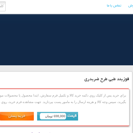
وش
تماس با ما
قوزبند طبی طرح ضربدری
براي خريد پس از کليک روي دکمه خريد کالا و تکميل فرم سفارش، ابتدا محصول يا محصولات مورد
بگيريد، سپس وجه کالا و هزينه ارسال را به مامور پست بپردازيد. جهت مشاهده فرم خريد، روي دک
698,000 تومان