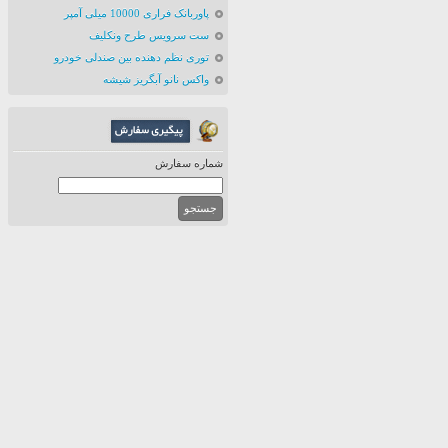
پاوربانک فراری 10000 میلی آمپر
ست سرویس طرح ونکلیف
توری نظم دهنده بین صندلی خودرو
واکس نانو آبگریز شیشه
شماره سفارش