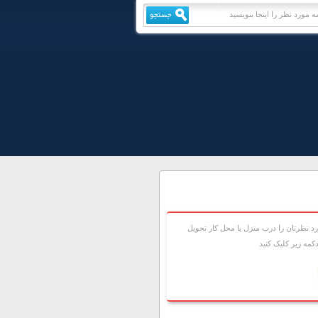
 نظرتان را درب منزل يا محل کار تحويل
مه زير کليک کنيد