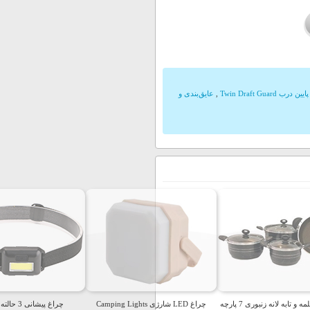
درب Twin Draft Guard
,
عایق‌بندی و
سرویس قابلمه و تابه لانه زنبوری 7 پارچه
چراغ LED شارژی Camping Lights
چراغ پیشانی 3 حالته Everest