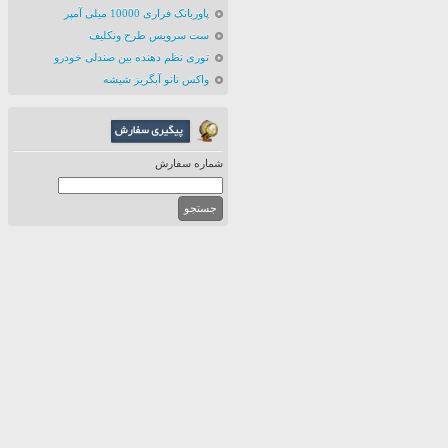
پاوربانک فراری 10000 میلی آمپر
ست سرویس طرح ونکلیف
توری نظم دهنده بین صندلی خودرو
واکس نانو آبگریز شیشه
شماره سفارش