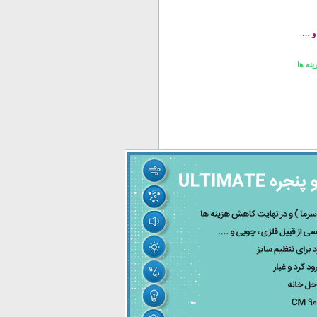
 و …
نه ها