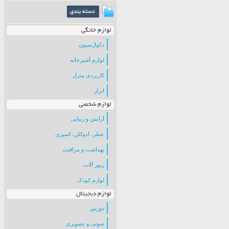
لوازم خانگی
دکوارسیون
لوازم آشپزخانه
کاربردی منزل
ابزار
لوازم شخصی
آرایش و زیبایی
عطر، ادوکلن، اسپری
بهداشت و مراقبت
زیور آلات
لوازم کودک
لوازم دیجیتال
دوربین
صوتی و تصویری