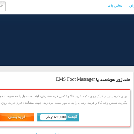
وش
تماس با ما
ماساژور هوشمند پا EMS Foot Massager
براي خريد پس از کليک روي دکمه خريد کالا و تکميل فرم سفارش، ابتدا محصول يا محصولات مورد
بگيريد، سپس وجه کالا و هزينه ارسال را به مامور پست بپردازيد. جهت مشاهده فرم خريد، روي دک
698,000 تومان