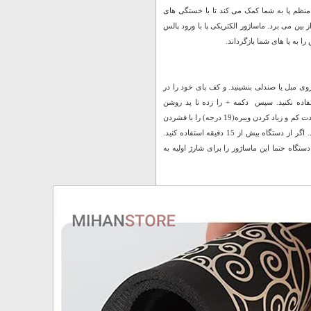
منظم پا به شما کمک می کند تا با خستگی های
ز بین می برد. ماساژور الکتریکی پا با ورود پالس
 به پا های شما بازگرداند.
روی مبل یا صندلی بنشینید. و کف پای خود را در
فاده نکنید. سپس دکمه + را زده تا پد روشن
شود.سپس دکمه M را زده تا حالت ویبره مورد نیاز خود را از بین 8 حالت ویبره تعیین کنید. سپس شدت کم و زیاد کردن ویبره(19 درجه) را با فشردن
دکمه + و – انتخاب کرده و در آخر برای خاموش کردن پد دکمه – را زده و دستگاه را خاموش کنید. اگر از دستگاه بیش از 15 دقیقه استفاده کنید.
گاه حتما این ماساژور را برای شارژ اولیه به