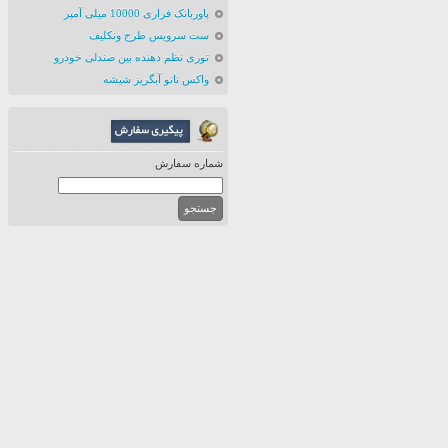
پاوربانک فراری 10000 میلی آمپر
ست سرویس طرح ونکلیف
توری نظم دهنده بین صندلی خودرو
واکس نانو آبگریز شیشه
شماره سفارش