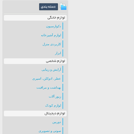
لوازم خانگی
دکوارسیون
لوازم آشپزخانه
کاربردی منزل
ابزار
لوازم شخصی
آرایش و زیبایی
عطر، ادوکلن، اسپری
بهداشت و مراقبت
زیور آلات
لوازم کودک
لوازم دیجیتال
دوربین
صوتی و تصویری