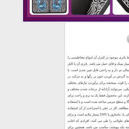
ر باریکتر که توسط باتری موجود در کنترل آن امواج مغناطیسی را
ار سبک و قابل حمل می باشد. باتری آن با کابل
مالی نم دار و به راحتی قابل تمیز شدن است. با
 به گردش در آوردن خون در رگها و به حرکت در
را قوت میبخشد.برای برآوردن نیازهای مختلف
ی، می‌توانند آزادانه از درجات شدت مختلف و
دارند، این محصول فقط یک پد نرم و راحت برای
یوگا و سطح چرمی ساخته شده است و با استفاده
لعه، کار در دفتر یا استراحت از آن استفاده
کنید.با تکنولوژی EMS،گردش خون را در پاها و ساق پا بهبود می بخشد.بر خلاف ماساژورهای معمولی پا، ماساژور پا EMS بسیار ملایم است و برای
های طولانی را طی می کنند، افرادی که اغلب
ه بلند بپوشند، مناسب می باشد. همچنین برای