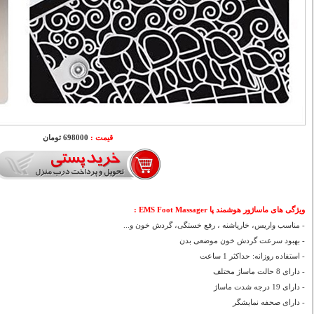
قیمت :
698000 تومان
ویژگی های ماساژور هوشمند پا EMS Foot Massager
:
- مناسب واریس، خارپاشنه ، رفع خستگی، گردش خون و...
- بهبود سرعت گردش خون موضعی بدن
- استفاده روزانه: حداکثر 1 ساعت
- دارای 8 حالت ماساژ مختلف
- دارای 19 درجه شدت ماساژ
- دارای صحفه نمایشگر