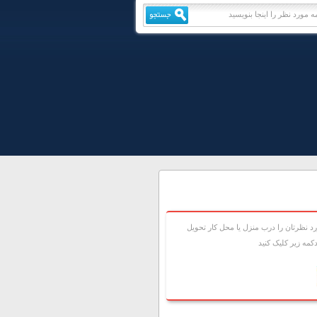
 نظرتان را درب منزل يا محل کار تحويل
مه زير کليک کنيد