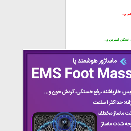
ی و...
ن، تسکین استرس و…