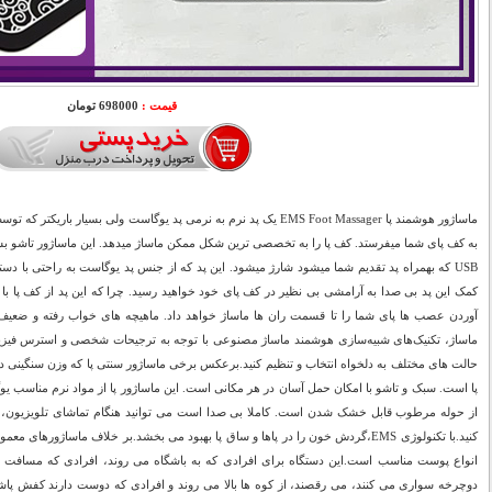
قیمت :
698000 تومان
ماساژور هوشمند پا EMS Foot Massager یک پد نرم به نرمی پد یوگاست ولی بسیا
به کف پای شما میفرستد. کف پا را به تخصصی ترین شکل ممکن ماساژ میدهد. این ماساژور تاشو بسی
USB که بهمراه پد تقدیم شما میشود شارژ میشود. این پد که از جنس پد یوگاست به راحتی با دست
کمک این پد بی صدا به آرامشی بی نظیر در کف پای خود خواهید رسید. چرا که این پد از کف پا با
آوردن عصب ها پای شما را تا قسمت ران ها ماساژ خواهد داد. ماهیچه های خواب رفته و ضعیف 
ماساژ، تکنیک‌های شبیه‌سازی هوشمند ماساژ مصنوعی با توجه به ترجیحات شخصی و استرس فیزیک
حالت های مختلف به دلخواه انتخاب و تنظیم کنید.برعکس برخی ماساژور سنتی پا که وزن سنگینی 
پا است. سبک و تاشو با امکان حمل آسان در هر مکانی است. این ماساژور پا از مواد نرم مناسب 
از حوله مرطوب قابل خشک شدن است. کاملا بی صدا است می توانید هنگام تماشای تلویزیون، مطا
انواع پوست مناسب است.این دستگاه برای افرادی که به باشگاه می روند، افرادی که مسافت 
دوچرخه سواری می کنند، می رقصند، از کوه ها بالا می روند و افرادی که دوست دارند کفش پاشن