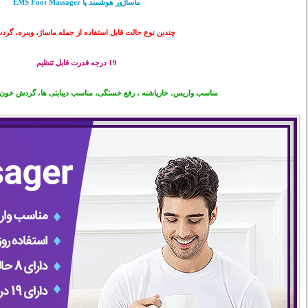
ماساژور هوشمند پا EMS Foot Massager
چندین نوع حالت قابل استفاده از جمله ماساژ، ویبره، گردش
19 درجه قدرت قابل تنظیم
مناسب واریس، خارپاشنه ، رفع خستگی، مناسب دیبابتی ها، گردش خو