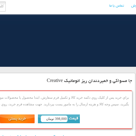
وش
تماس با ما
جا مسواکی و خمیردندان ریز اتوماتیک Creative
براي خريد پس از کليک روي دکمه خريد کالا و تکميل فرم سفارش، ابتدا محصول يا محصولات مورد
بگيريد، سپس وجه کالا و هزينه ارسال را به مامور پست بپردازيد. جهت مشاهده فرم خريد، روي دک
398,000 تومان