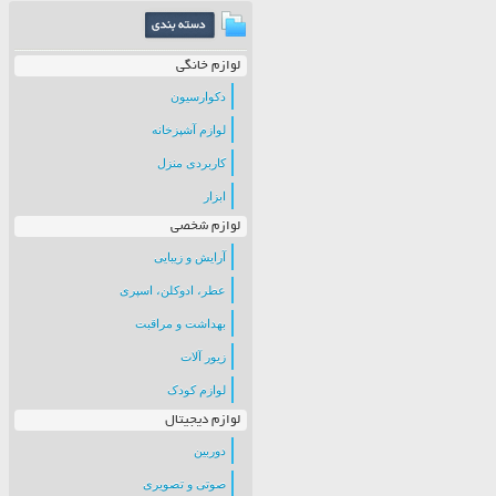
لوازم خانگی
دکوارسیون
لوازم آشپزخانه
کاربردی منزل
ابزار
لوازم شخصی
آرایش و زیبایی
عطر، ادوکلن، اسپری
بهداشت و مراقبت
زیور آلات
لوازم کودک
لوازم دیجیتال
دوربین
صوتی و تصویری