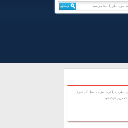
 نظرتان را درب منزل يا محل کار تحويل
مه زير کليک کنيد