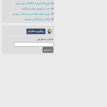
پاوربانک فراری 10000 میلی آمپر
ست سرویس طرح ونکلیف
توری نظم دهنده بین صندلی خودرو
واکس نانو آبگریز شیشه
شماره سفارش