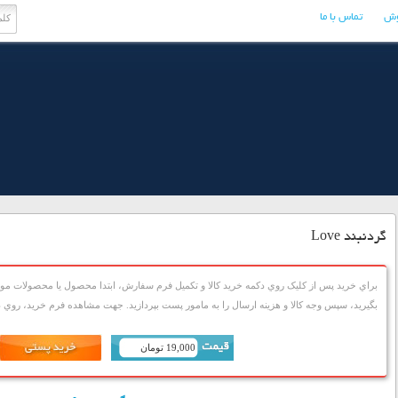
وش
تماس با ما
گردنبند Love
براي خريد پس از کليک روي دکمه خريد کالا و تکميل فرم سفارش، ابتدا محصول يا محصولات مورد
بگيريد، سپس وجه کالا و هزينه ارسال را به مامور پست بپردازيد. جهت مشاهده فرم خريد، روي دک
19,000 تومان