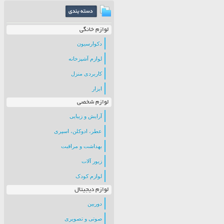
لوازم خانگی
دکوارسیون
لوازم آشپزخانه
کاربردی منزل
ابزار
لوازم شخصی
آرایش و زیبایی
عطر، ادوکلن، اسپری
بهداشت و مراقبت
زیور آلات
لوازم کودک
لوازم دیجیتال
دوربین
صوتی و تصویری