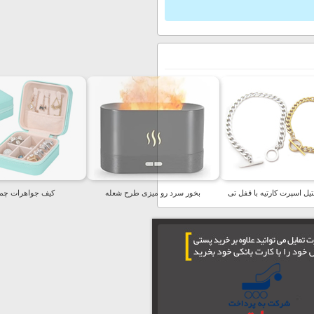
یل اسپرت کارتیه با قفل تی
بخور سرد رو میزی طرح شعله
کیف جواهرات چمد