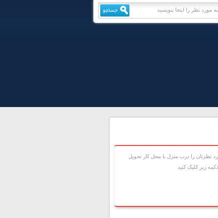
 نظرتان را درب منزل يا محل کار تحويل
مه زير کليک کنيد