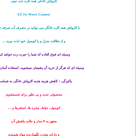
کارواش خانگی همه کاره جت مینی
EZ Jet Water Cannon
با کارواش همه کاره خانگی می توانید در مصرف آب صرفه ج
و از نظافت منزل و یا اتومبیل خود لذت ببرید ...
وسیله ای فوق العاده که شما را حیرت زده خواهد کر
وسیله ای که هرگز از خرید آن پشیمان نمیشوید، استفاده آسان 
پاکیزگی + کاهش هزینه هدیه کارواش خانگی به شماس
محصولی جدید و بی نظیر برای شستشوی
اتومبیل، حیاط، پنجره ها، استخرها و ....
مجهز به 8 مدل و حالت پاشش آب
و دارای مخزن نگهدارنده مواد شوینده