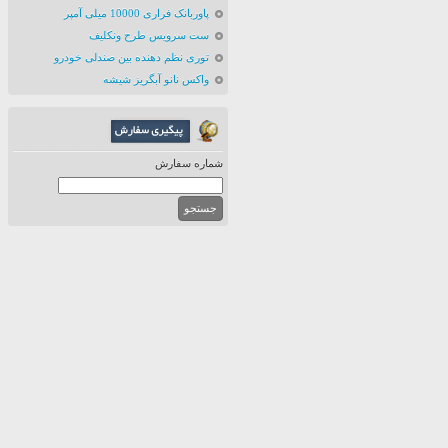
پاوربانک فراری 10000 میلی آمپر
ست سرویس طرح ونکلیف
توری نظم دهنده بین صندلی خودرو
واکس نانو آبگریز شیشه
شماره سفارش