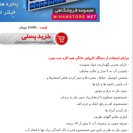
قیمت :
45000 تومان
مزایای استفاده از دستگاه کارواش خانگی همه کاره جت مینی:
- دارای مخزن نگهدارنده مواد شوینده
- پاشیدن آب به 8 مدل و حالت مختلف
- شستن اتومبیل، حیاط ، پنجره ها و تمیز کردن فیلتر استخرها و ...
- آب پاشی باغچه ها و باغ ها
- بدون نیاز به برق و موتور
- شستشوی سطوح تا ارتفاع زیاد بدون نیاز به نردبان
- شستشوی کف و رفع جلبک و جرم کف
- باز کردن آبراه ها
- آبیاری ملایم گلهای ظریف
- صرفه جویی در مصرف آب تا بیش از 50 درصد
- بدون نیاز به طی و جارو حین شستشو و قدرت پاک کنندگی زیاد تنها با فشار آب