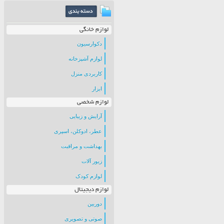
لوازم خانگی
دکوارسیون
لوازم آشپزخانه
کاربردی منزل
ابزار
لوازم شخصی
آرایش و زیبایی
عطر، ادوکلن، اسپری
بهداشت و مراقبت
زیور آلات
لوازم کودک
لوازم دیجیتال
دوربین
صوتی و تصویری