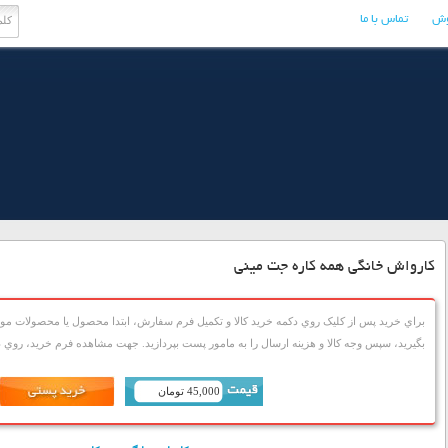
وش
تماس با ما
کارواش خانگی همه کاره جت مینی
براي خريد پس از کليک روي دکمه خريد کالا و تکميل فرم سفارش، ابتدا محصول يا محصولات مورد
بگيريد، سپس وجه کالا و هزينه ارسال را به مامور پست بپردازيد. جهت مشاهده فرم خريد، روي دک
45,000 تومان