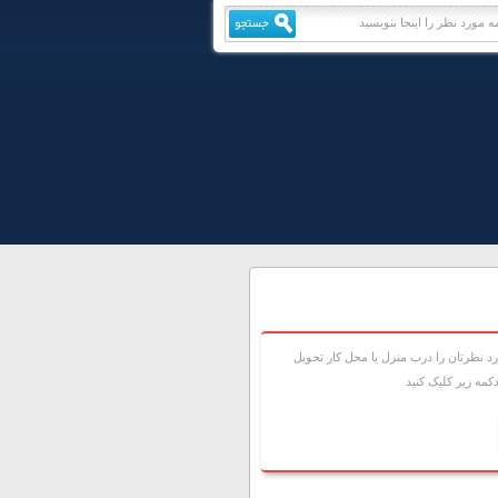
 نظرتان را درب منزل يا محل کار تحويل
مه زير کليک کنيد