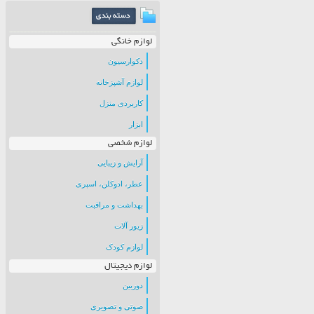
لوازم خانگی
دکوارسیون
لوازم آشپزخانه
کاربردی منزل
ابزار
لوازم شخصی
آرایش و زیبایی
عطر، ادوکلن، اسپری
بهداشت و مراقبت
زیور آلات
لوازم کودک
لوازم دیجیتال
دوربین
صوتی و تصویری