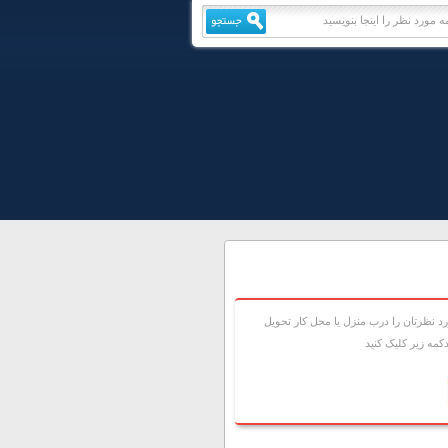
 نظرتان را درب منزل يا محل کار تحويل
مه زير کليک کنيد