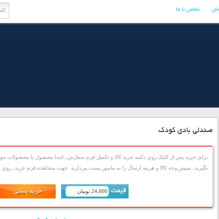
وش
تماس با ما
صندلی بادی کودک
براي خريد پس از کليک روي دکمه خريد کالا و تکميل فرم سفارش، ابتدا محصول يا محصولات مورد
بگيريد، سپس وجه کالا و هزينه ارسال را به مامور پست بپردازيد. جهت مشاهده فرم خريد، روي دک
24,000 تومان