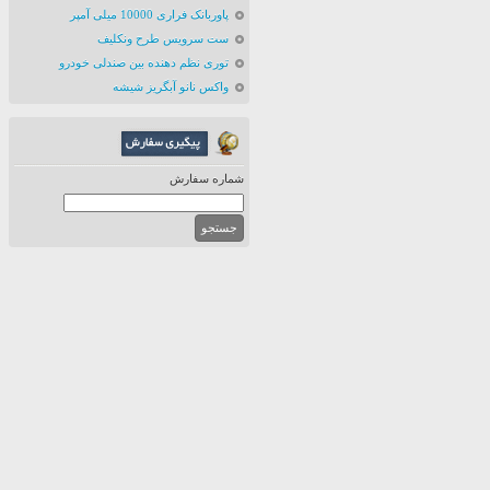
پاوربانک فراری 10000 میلی آمپر
ست سرویس طرح ونکلیف
توری نظم دهنده بین صندلی خودرو
واکس نانو آبگریز شیشه
شماره سفارش