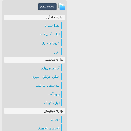
لوازم خانگی
دکوارسیون
لوازم آشپزخانه
کاربردی منزل
ابزار
لوازم شخصی
آرایش و زیبایی
عطر، ادوکلن، اسپری
بهداشت و مراقبت
زیور آلات
لوازم کودک
لوازم دیجیتال
دوربین
صوتی و تصویری