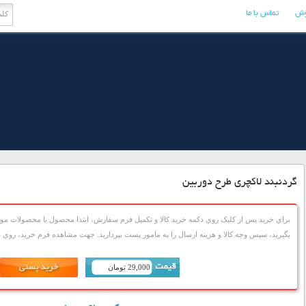
وش
تماس با ما
گردنبند لاکچری طرح دوربین
براي خريد پس از کليک روي دکمه خريد کالا و تکميل فرم سفارش، ابتدا محصول يا محصولات مورد
بگيريد، سپس وجه کالا و هزينه ارسال را به مامور پست بپردازيد. جهت مشاهده فرم خريد، روي دک
29,000 تومان