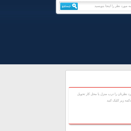
 نظرتان را درب منزل يا محل کار تحويل
مه زير کليک کنيد