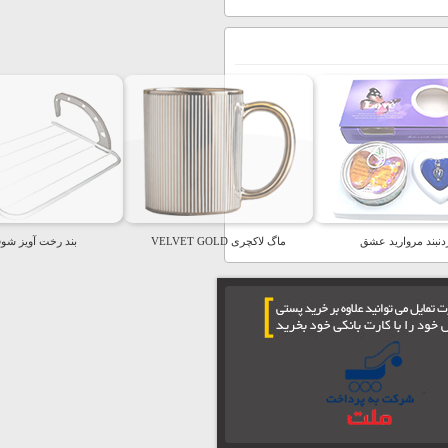
دنبند مروارید عشق
ماگ لاکچری VELVET GOLD
بند رخت آویز شو