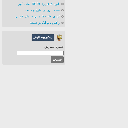
پاوربانک فراری 10000 میلی آمپر
ست سرویس طرح ونکلیف
توری نظم دهنده بین صندلی خودرو
واکس نانو آبگریز شیشه
شماره سفارش